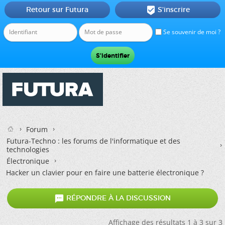
Retour sur Futura
S'inscrire

Se souvenir de moi ?
Forum
Futura-Techno : les forums de l'informatique et des
technologies
Électronique
Hacker un clavier pour en faire une batterie électronique ?

RÉPONDRE À LA DISCUSSION
Affichage des résultats 1 à 3 sur 3