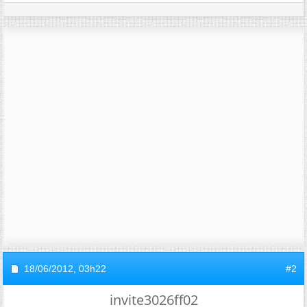
18/06/2012,
03h22
#2
invite3026ff02