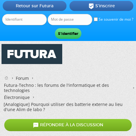
Retour sur Futura
S'inscrire

Se souvenir de moi ?
Forum
Futura-Techno : les forums de l'informatique et des
technologies
Électronique
[Analogique] Pourquoi utiliser des batterie externe au lieu
d'une Alim de labo ?

RÉPONDRE À LA DISCUSSION