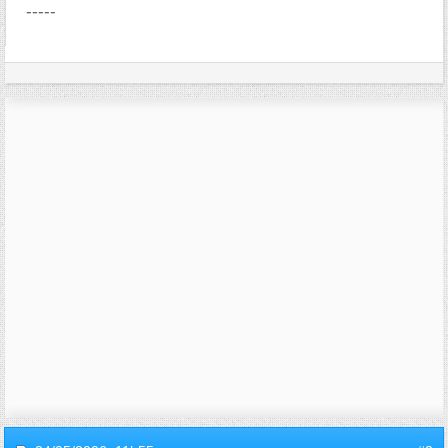
-----