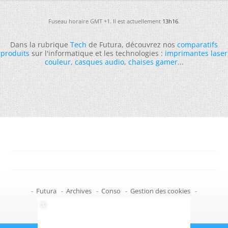
Fuseau horaire GMT +1. Il est actuellement
13h16
.
Dans la rubrique
Tech
de Futura, découvrez nos
comparatifs
produits
sur l'informatique et les technologies :
imprimantes laser
couleur
,
casques audio
,
chaises gamer
...
-
Futura
-
Archives
-
Conso
-
Gestion des cookies
-
Politique de confidentialité
-
Haut de page