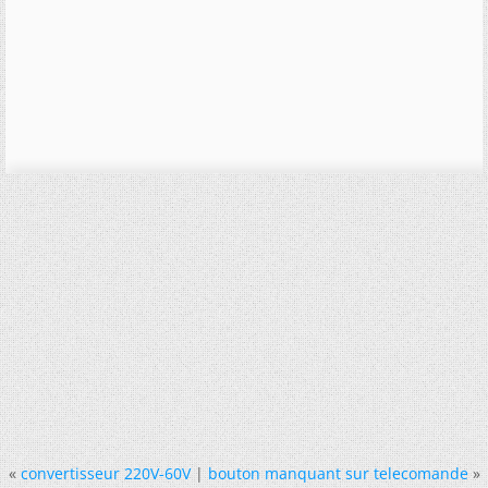
«
convertisseur 220V-60V
|
bouton manquant sur telecomande
»