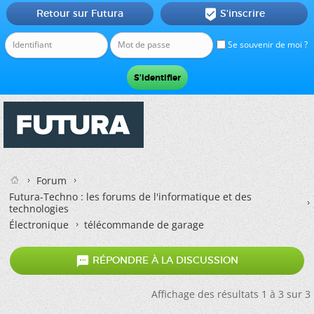
Retour sur Futura
S'inscrire

Se souvenir de moi ?
Forum
Futura-Techno : les forums de l'informatique et des
technologies
Électronique
télécommande de garage

RÉPONDRE À LA DISCUSSION
Affichage des résultats 1 à 3 sur 3