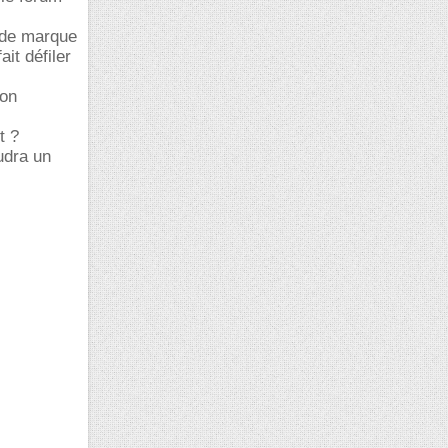
s de marque
it défiler
non
t ?
udra un