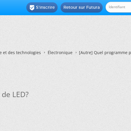
S'inscrire
Retour sur Futura

e et des technologies
Électronique
[Autre] Quel programme 
 de LED?