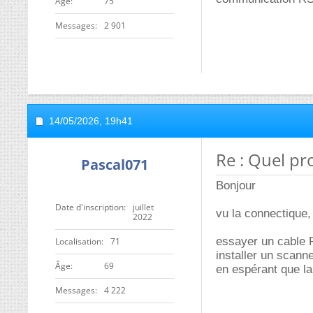
ge
75
Messages
2 901
14/05/2026,
19h41
Re : Quel p
Pascal071
Bonjour
Date d'inscription
juillet
vu la connectique, 
2022
essayer un cable R
Localisation
71
installer un scann
ge
69
en espérant que la
Messages
4 222