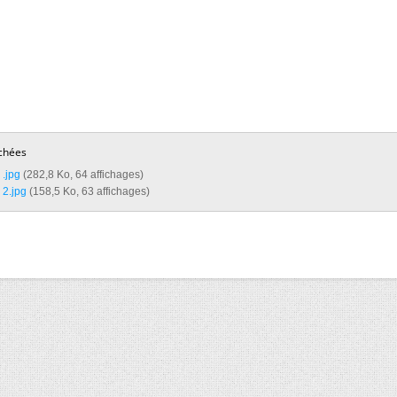
chées
.jpg‎
(282,8 Ko, 64 affichages)
2.jpg‎
(158,5 Ko, 63 affichages)