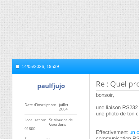
14/05/2026,
19h39
Re : Quel p
paulfjujo
bonsoir,
Date d'inscription
juillet
une liaison RS232 
2004
une photo de ton 
Localisation
St Maurice de
Gourdans
01800
Effectivement
un 
communication R