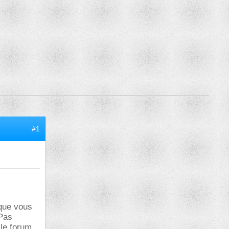
#1
 que vous
 Pas
 le forum