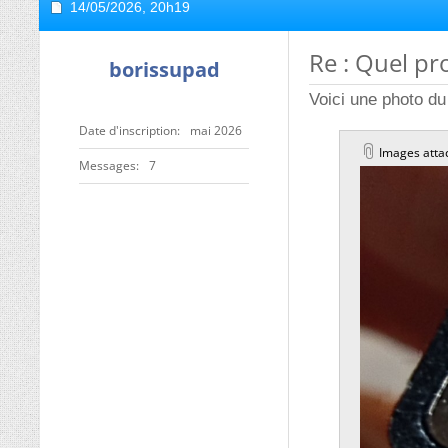
14/05/2026,
20h19
Re : Quel p
borissupad
Voici une photo du 
Date d'inscription
mai 2026
Images atta
Messages
7