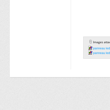
Images atta
panneau led 
panneau led 