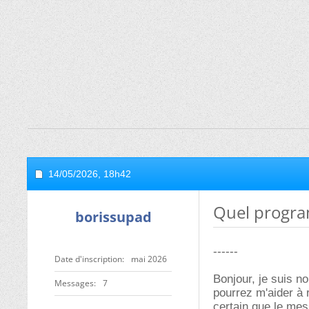
14/05/2026,
18h42
Quel progr
borissupad
------
Date d'inscription
mai 2026
Bonjour, je suis n
Messages
7
pourrez m'aider à
certain que le mes