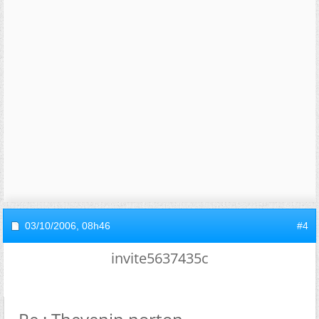
03/10/2006,
08h46
#4
invite5637435c