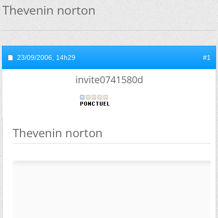
Thevenin norton
23/09/2006,
14h29
#1
invite0741580d
Thevenin norton