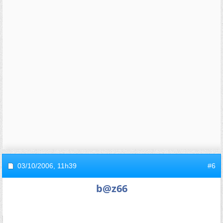
03/10/2006,
11h39
#6
b@z66