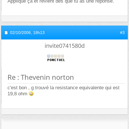
Applique ça et revient dès que tu as une réponse.
02/10/2006,
18h13
#3
invite0741580d
Re : Thevenin norton
c'est bon , g trouvé la resistance equivalente qui est
19,8 ohm