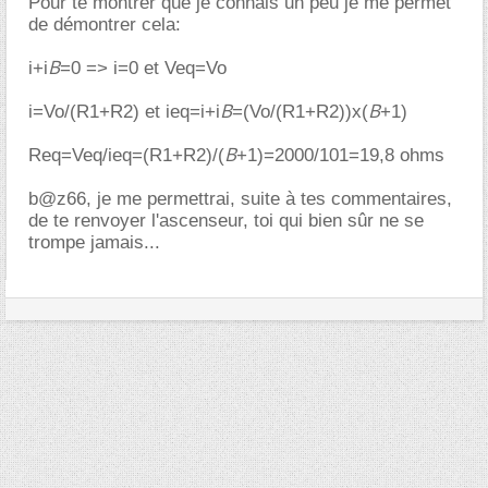
Pour te montrer que je connais un peu je me permet
de démontrer cela:
B
i+i
=0 => i=0 et Veq=Vo
B
B
i=Vo/(R1+R2) et ieq=i+i
=(Vo/(R1+R2))x(
+1)
B
Req=Veq/ieq=(R1+R2)/(
+1)=2000/101=19,8 ohms
b@z66, je me permettrai, suite à tes commentaires,
de te renvoyer l'ascenseur, toi qui bien sûr ne se
trompe jamais...