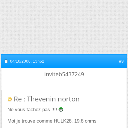
04/10/2006,
13h52
#9
inviteb5437249
Re : Thevenin norton
Ne vous fachez pas !!!!
Moi je trouve comme HULK28, 19,8 ohms