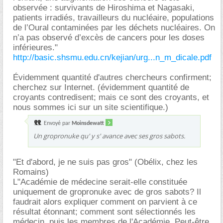
observée : survivants de Hiroshima et Nagasaki,
patients irradiés, travailleurs du nucléaire, populations
de l’Oural contaminées par les déchets nucléaires. On
n’a pas observé d’excès de cancers pour les doses
inférieures."
http://basic.shsmu.edu.cn/kejian/urg...n_m_dicale.pdf
Évidemment quantité d'autres chercheurs confirment;
cherchez sur Internet. (évidemment quantité de
croyants contredisent; mais ce sont des croyants, et
nous sommes ici sur un site scientifique.)
Envoyé par
Moinsdewatt
Un gropronuke qu' y s' avance avec ses gros sabots.
"Et d'abord, je ne suis pas gros" (Obélix, chez les
Romains)
L"Académie de médecine serait-elle constituée
uniquement de gropronuke avec de gros sabots? Il
faudrait alors expliquer comment on parvient à ce
résultat étonnant; comment sont sélectionnés les
médecin, puis les membres de l'Académie. Peut-être