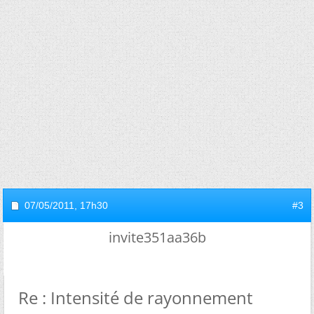
07/05/2011,
17h30
#3
invite351aa36b
Re : Intensité de rayonnement