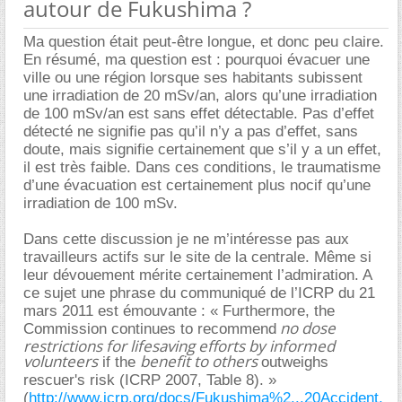
autour de Fukushima ?
Ma question était peut-être longue, et donc peu claire.
En résumé, ma question est : pourquoi évacuer une
ville ou une région lorsque ses habitants subissent
une irradiation de 20 mSv/an, alors qu’une irradiation
de 100 mSv/an est sans effet détectable. Pas d’effet
détecté ne signifie pas qu’il n’y a pas d’effet, sans
doute, mais signifie certainement que s’il y a un effet,
il est très faible. Dans ces conditions, le traumatisme
d’une évacuation est certainement plus nocif qu’une
irradiation de 100 mSv.
Dans cette discussion je ne m’intéresse pas aux
travailleurs actifs sur le site de la centrale. Même si
leur dévouement mérite certainement l’admiration. A
ce sujet une phrase du communiqué de l’ICRP du 21
mars 2011 est émouvante : « Furthermore, the
no dose
Commission continues to recommend
restrictions for lifesaving efforts by informed
volunteers
benefit to others
if the
outweighs
rescuer's risk (ICRP 2007, Table 8). »
(
http://www.icrp.org/docs/Fukushima%2...20Accident.