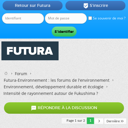
Retour sur Futura
S'inscrire

Se souvenir de moi ?
Forum
Futura-Environnement : les forums de l'environnement
Environnement, développement durable et écologie
Intensité de rayonnement autour de Fukushima ?

RÉPONDRE À LA DISCUSSION
Page 1 sur 2
1
Dernière