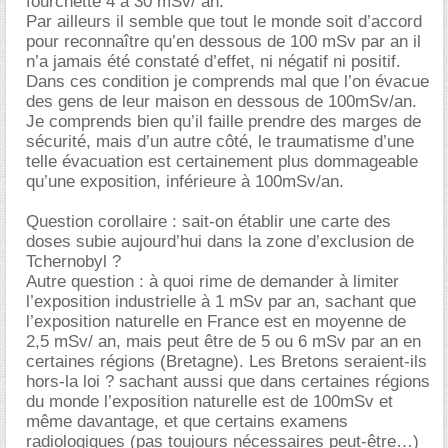
fourchette 4 à 30 mSv/ an.
Par ailleurs il semble que tout le monde soit d’accord
pour reconnaître qu’en dessous de 100 mSv par an il
n’a jamais été constaté d’effet, ni négatif ni positif.
Dans ces condition je comprends mal que l’on évacue
des gens de leur maison en dessous de 100mSv/an.
Je comprends bien qu’il faille prendre des marges de
sécurité, mais d’un autre côté, le traumatisme d’une
telle évacuation est certainement plus dommageable
qu’une exposition, inférieure à 100mSv/an.
Question corollaire : sait-on établir une carte des
doses subie aujourd’hui dans la zone d’exclusion de
Tchernobyl ?
Autre question : à quoi rime de demander à limiter
l’exposition industrielle à 1 mSv par an, sachant que
l’exposition naturelle en France est en moyenne de
2,5 mSv/ an, mais peut être de 5 ou 6 mSv par an en
certaines régions (Bretagne). Les Bretons seraient-ils
hors-la loi ? sachant aussi que dans certaines régions
du monde l’exposition naturelle est de 100mSv et
même davantage, et que certains examens
radiologiques (pas toujours nécessaires peut-être…)