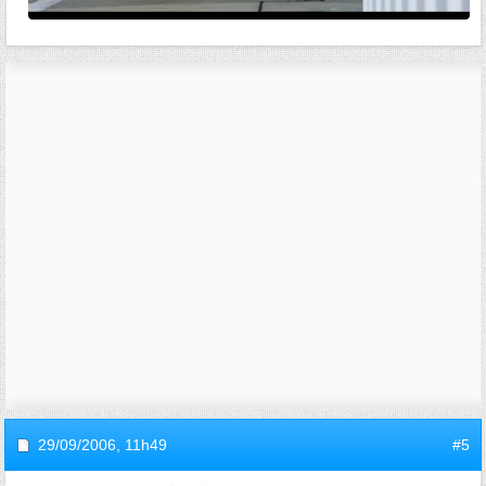
29/09/2006,
11h49
#5