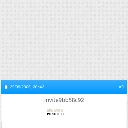
29/09/2006,
20h42
#9
invite9bb58c92