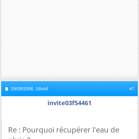
29/09/2006,
16h44
#7
invite03f54461
Re : Pourquoi récupérer l'eau de