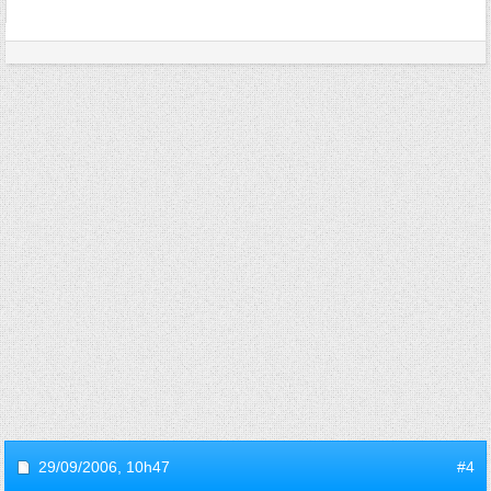
29/09/2006,
10h47
#4