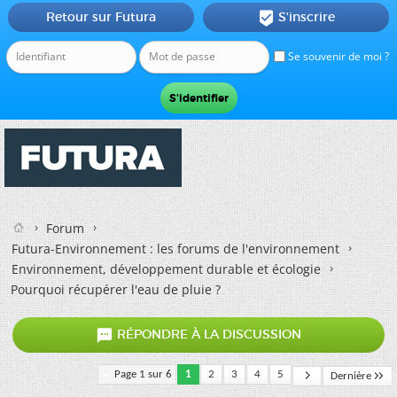
Retour sur Futura
S'inscrire

Se souvenir de moi ?
Forum
Futura-Environnement : les forums de l'environnement
Environnement, développement durable et écologie
Pourquoi récupérer l'eau de pluie ?

RÉPONDRE À LA DISCUSSION
Page 1 sur 6
1
2
3
4
5
Dernière