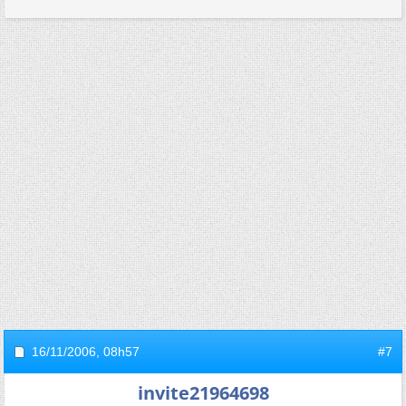
16/11/2006,
08h57
#7
invite21964698