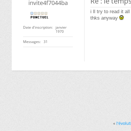
Re : le temp
invite4f7044ba
i ll try to read it all
thks anyway
Date d'inscription
janvier
1970
Messages
31
«
l'évolu