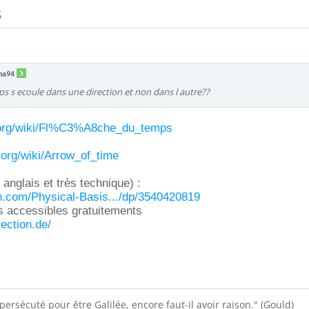
s
na94
s s ecoule dans une direction et non dans l autre??
ia.org/wiki/Fl%C3%A8che_du_temps
a.org/wiki/Arrow_of_time
anglais et très technique) :
.com/Physical-Basis.../dp/3540420819
s accessibles gratuitements
rection.de/
e persécuté pour être Galilée, encore faut-il avoir raison." (Gould)