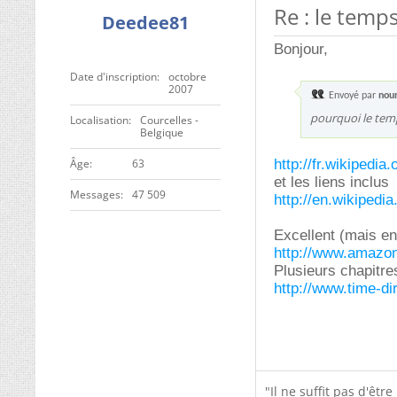
Re : le temp
Deedee81
Bonjour,
Date d'inscription
octobre
2007
Envoyé par
nou
pourquoi le temp
Localisation
Courcelles -
Belgique
ge
63
http://fr.wikiped
et les liens inclus
Messages
47 509
http://en.wikipedi
Excellent (mais en 
http://www.amazon
Plusieurs chapitre
http://www.time-di
"Il ne suffit pas d'êtr