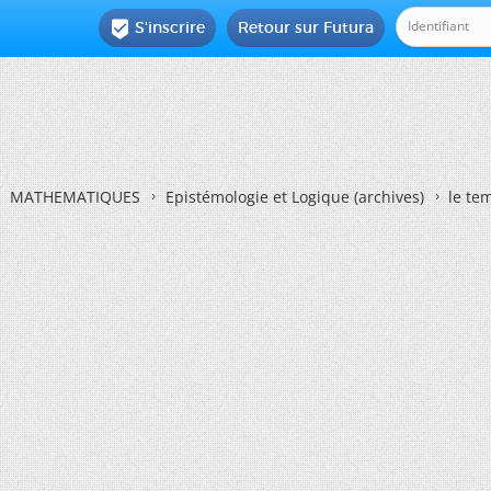
S'inscrire
Retour sur Futura

MATHEMATIQUES
Epistémologie et Logique (archives)
le te