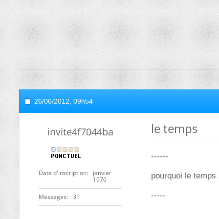
26/06/2012,
09h54
le temps
invite4f7044ba
------
Date d'inscription
janvier
pourquoi le temps 
1970
-----
Messages
31