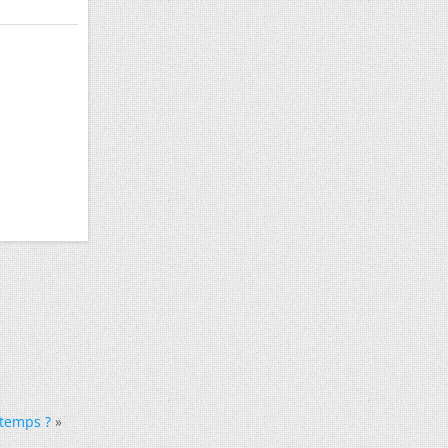
 temps ?
»