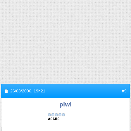
26/03/2006,
19h21
#9
piwi