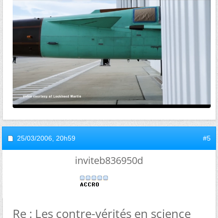
25/03/2006,
20h59
#5
inviteb836950d
Re : Les contre-vérités en science