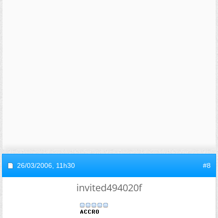
26/03/2006,
11h30
#8
invited494020f