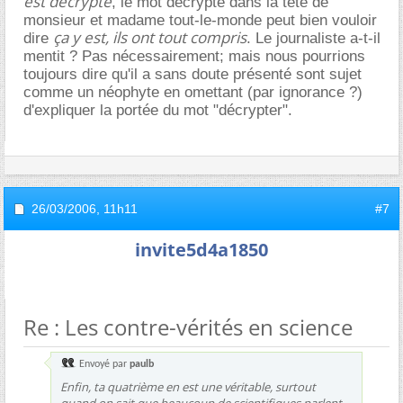
est décrypté
, le mot décrypté dans la tête de
monsieur et madame tout-le-monde peut bien vouloir
ça y est, ils ont tout compris
dire
. Le journaliste a-t-il
mentit ? Pas nécessairement; mais nous pourrions
toujours dire qu'il a sans doute présenté sont sujet
comme un néophyte en omettant (par ignorance ?)
d'expliquer la portée du mot "décrypter".
26/03/2006,
11h11
#7
invite5d4a1850
Re : Les contre-vérités en science
Envoyé par
paulb
Enfin, ta quatrième en est une véritable, surtout
quand on sait que beaucoup de scientifiques parlent