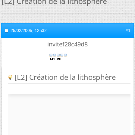
[L2] Création de la lithosphère
25/02/2005,
12h32
#1
invitef28c49d8
[L2] Création de la lithosphère