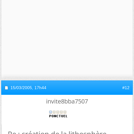
15/03/2005,
17h44
#12
invite8bba7507
Re : création de la lithosphère