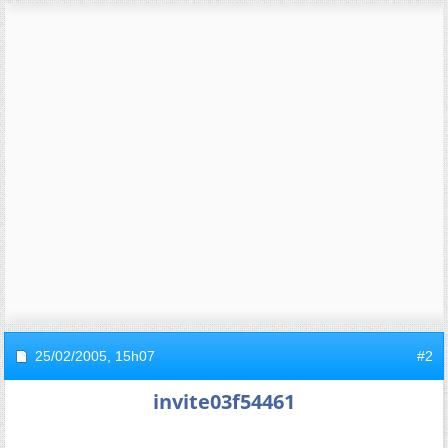
25/02/2005,
15h07
#2
invite03f54461