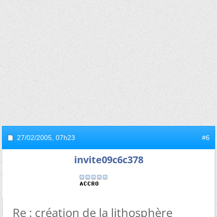
27/02/2005,
07h23
#6
invite09c6c378
Re : création de la lithosphère