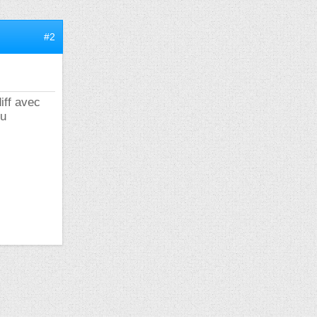
#2
iff avec
ou