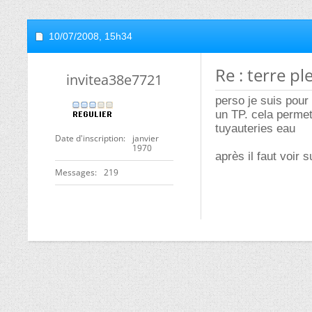
10/07/2008,
15h34
Re : terre pl
invitea38e7721
perso je suis pour 
un TP. cela permet
tuyauteries eau
Date d'inscription
janvier
1970
après il faut voir 
Messages
219