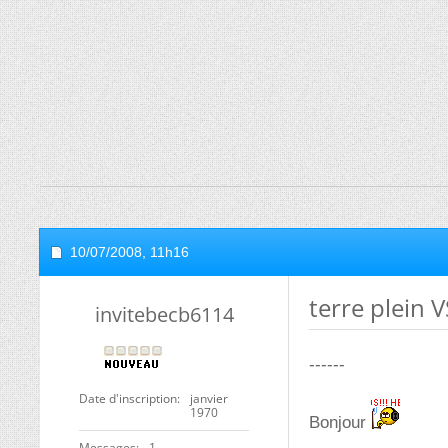
10/07/2008,
11h16
terre plein V
invitebecb6114
------
Date d'inscription
janvier
1970
Bonjour
Messages
1