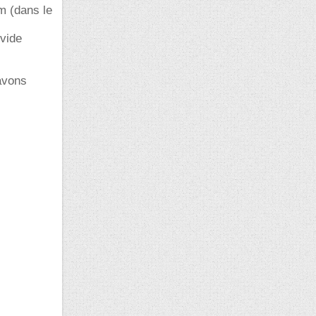
m (dans le
 vide
 avons