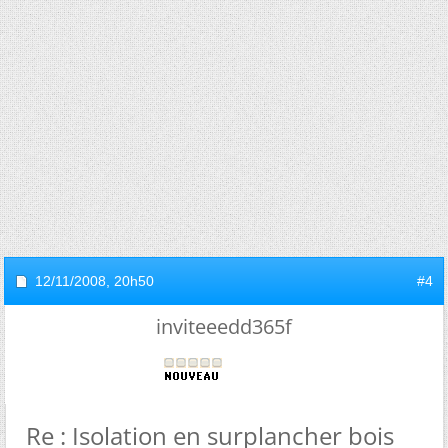
12/11/2008,
20h50
#4
inviteeedd365f
Re : Isolation en surplancher bois