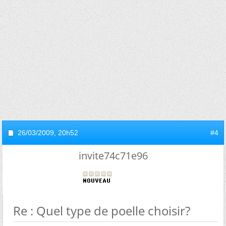
26/03/2009,
20h52
#4
invite74c71e96
Re : Quel type de poelle choisir?