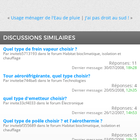
«
Usage ménager de l'Eau de pluie
|
J'ai pas droit au sud !
»
DISCUSSIONS SIMILAIRES
Quel type de frein vapeur choisir ?
Par inviteb5713193 dans le forum Habitat bioclimatique, isolation et
chauffage
Réponses:
11
Dernier message:
30/07/2008,
18h28
Tour aéroréfrigérante, quel type choisir?
Par invitebe744ba6 dans le forum Technologies
Réponses:
4
Dernier message:
20/05/2008,
12h35
quel type d'emetteur choisir?
Par invite33cf4033 dans le forum Électronique
Réponses:
4
Dernier message:
26/12/2007,
14h53
Quel type de poêle choisir ? et l'aérothermie ?
Par invitebf355689 dans le forum Habitat bioclimatique, isolation et
chauffage
Réponses:
5
Dernier message:
03/05/2006,
19h23