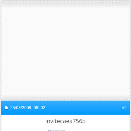
25/03/2009,
09h02
#2
invitecaea756b