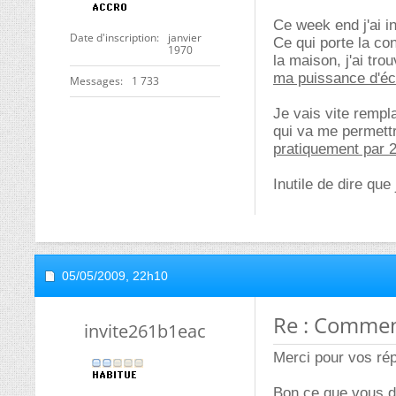
Ce week end j'ai i
Date d'inscription
janvier
Ce qui porte la co
1970
la maison, j'ai tr
ma puissance d'éc
Messages
1 733
Je vais vite remp
qui va me permettr
pratiquement par 2
Inutile de dire que
05/05/2009,
22h10
Re : Comment
invite261b1eac
Merci pour vos ré
Bon ce que vous dit