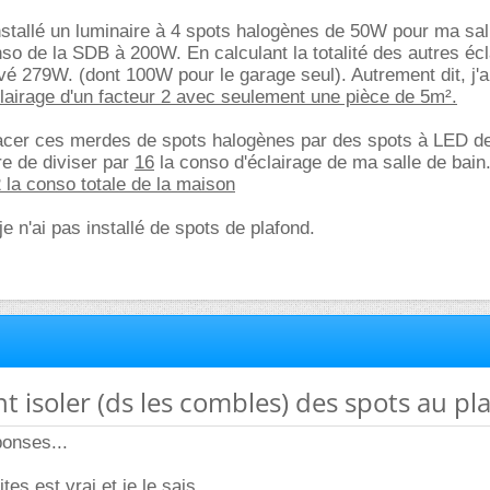
nstallé un luminaire à 4 spots halogènes de 50W pour ma sal
nso de la SDB à 200W. En calculant la totalité des autres éc
ouvé 279W. (dont 100W pour le garage seul). Autrement dit, j'
lairage d'un facteur 2 avec seulement une pièce de 5m².
lacer ces merdes de spots halogènes par des spots à LED d
e de diviser par
16
la conso d'éclairage de ma salle de bain
 la conso totale de la maison
 je n'ai pas installé de spots de plafond.
 isoler (ds les combles) des spots au pl
ponses...
es est vrai et je le sais.