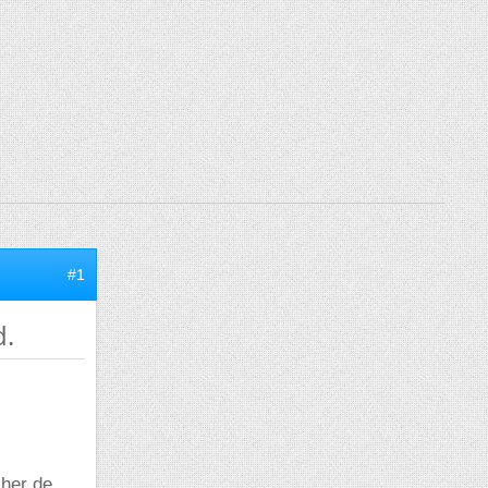
#1
d.
cher de