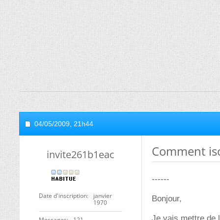
04/05/2009,
21h44
Comment isol
invite261b1eac
------
Date d'inscription
janvier
Bonjour,
1970
Je vais mettre de 
Messages
121