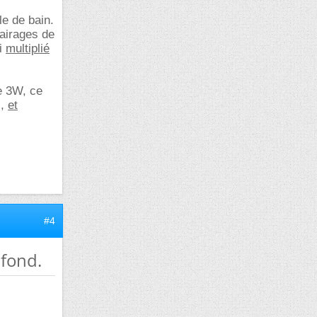
le de bain.
lairages de
ai
multiplié
e 3W, ce
.,
et
#4
afond.