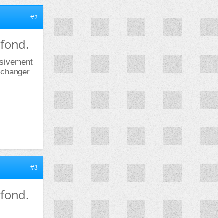
#2
afond.
ssivement
e changer
#3
afond.