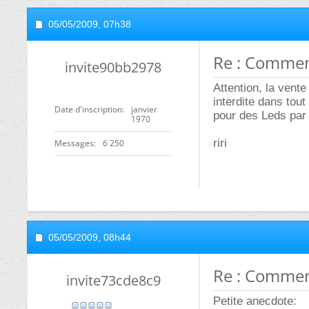
05/05/2009,
07h38
Re : Comment
invite90bb2978
Attention, la vent
interdite dans tou
Date d'inscription
janvier
pour des Leds par
1970
riri
Messages
6 250
05/05/2009,
08h44
Re : Comment
invite73cde8c9
Petite anecdote: