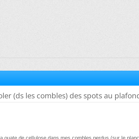
er (ds les combles) des spots au plafon
la ouate de cellulose dans mes combles perdus (sur le plan