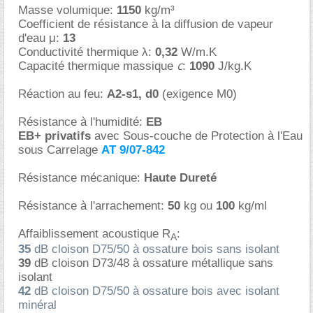
Masse volumique:
1150
kg/m³
Coefficient de résistance à la diffusion de vapeur
d'eau μ:
13
Conductivité thermique λ:
0,32
W/m.K
c
Capacité thermique massique
:
1090
J/kg.K
Réaction au feu:
A2-s1, d0
(exigence M0)
Résistance à l'humidité:
EB
EB+ privatifs
avec Sous-couche de Protection à l'Eau
sous Carrelage
AT 9/07-842
Résistance mécanique:
Haute Dureté
Résistance à l'arrachement:
50
kg ou
100
kg/ml
Affaiblissement acoustique R
:
A
35
dB cloison D75/50 à ossature bois sans isolant
39
dB cloison D73/48 à ossature métallique sans
isolant
42
dB cloison D75/50 à ossature bois avec isolant
minéral