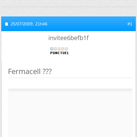
25/07/2009,
21h46
#1
invitee6befb1f
Fermacell ???