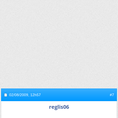
02/08/2009,
12h57
#7
reglis06