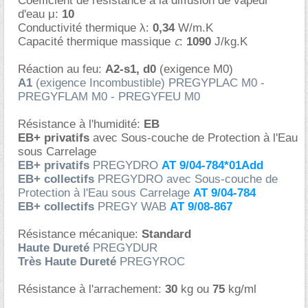
Coefficient de résistance à la diffusion de vapeur
d'eau μ:
10
Conductivité thermique λ:
0,34
W/m.K
c
Capacité thermique massique
:
1090
J/kg.K
Réaction au feu:
A2-s1, d0
(exigence M0)
A1
(exigence Incombustible) PREGYPLAC M0 -
PREGYFLAM M0 - PREGYFEU M0
Résistance à l'humidité:
EB
EB+ privatifs
avec Sous-couche de Protection à l'Eau
sous Carrelage
EB+ privatifs
PREGYDRO
AT 9/04-784*01Add
EB+ collectifs
PREGYDRO avec Sous-couche de
Protection à l'Eau sous Carrelage
AT 9/04-784
EB+ collectifs
PREGY WAB
AT 9/08-867
Résistance mécanique:
Standard
Haute Dureté
PREGYDUR
Très Haute Dureté
PREGYROC
Résistance à l'arrachement:
30
kg ou
75
kg/ml