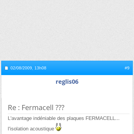
02/08/2009,
13h08
#9
reglis06
Re : Fermacell ???
L'avantage indéniable des plaques FERMACELL...
l'isolation acoustique