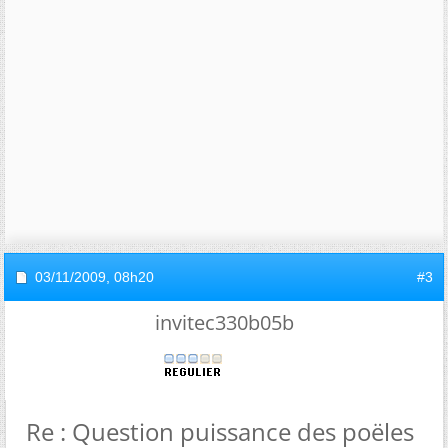
03/11/2009,
08h20
#3
invitec330b05b
Re : Question puissance des poëles