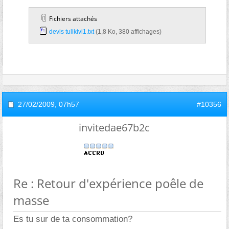
Fichiers attachés
devis tulikivi1.txt‎
(1,8 Ko, 380 affichages)
27/02/2009,
07h57
#10356
invitedae67b2c
Re : Retour d'expérience poêle de
masse
Es tu sur de ta consommation?