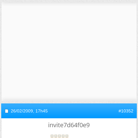
26/02/2009,
17h45
#10352
invite7d64f0e9