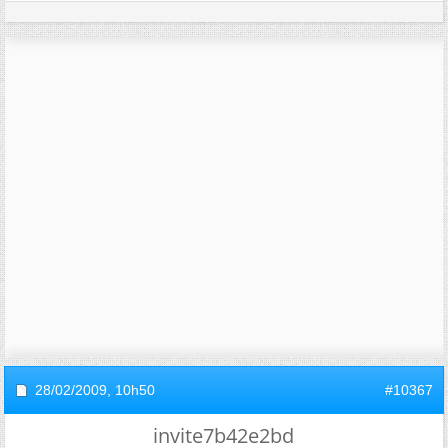
28/02/2009,
10h50
#10367
invite7b42e2bd