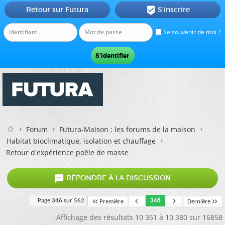
Retour sur Futura
S'inscrire

Se souvenir de moi ?
Forum
Futura-Maison : les forums de la maison
Habitat bioclimatique, isolation et chauffage
Retour d'expérience poêle de masse

RÉPONDRE À LA DISCUSSION
Page 346 sur 562
346
Première
Dernière
Affichage des résultats 10 351 à 10 380 sur 16858