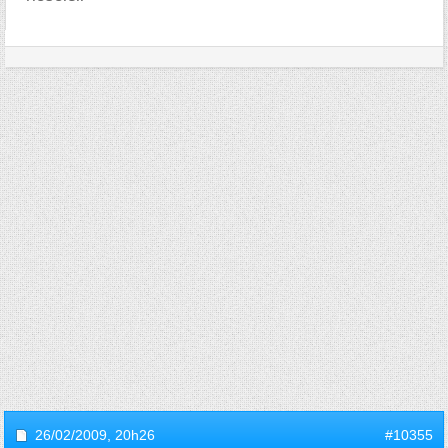
26/02/2009,
20h26
#10355