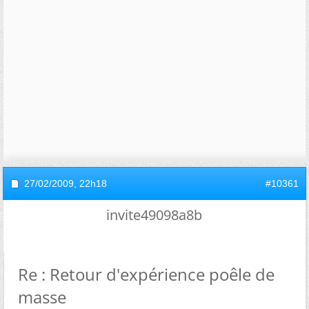
27/02/2009,
22h18
#10361
invite49098a8b
Re : Retour d'expérience poêle de
masse