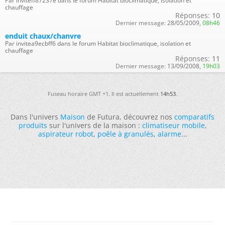
Par inviteff87237e dans le forum Habitat bioclimatique, isolation et
chauffage
Réponses:
10
Dernier message:
28/05/2009,
08h46
enduit chaux/chanvre
Par invitea9ecbff6 dans le forum Habitat bioclimatique, isolation et
chauffage
Réponses:
11
Dernier message:
13/09/2008,
19h03
Fuseau horaire GMT +1. Il est actuellement
14h53
.
Dans l'univers
Maison
de Futura, découvrez nos
comparatifs
produits
sur l'univers de la maison :
climatiseur mobile
,
aspirateur robot
,
poêle à granulés
,
alarme
...