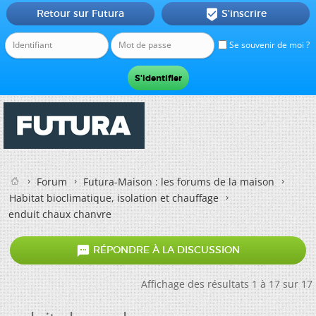
Retour sur Futura
S'inscrire

Se souvenir de moi ?
Forum
Futura-Maison : les forums de la maison
Habitat bioclimatique, isolation et chauffage
enduit chaux chanvre

RÉPONDRE À LA DISCUSSION
Affichage des résultats 1 à 17 sur 17