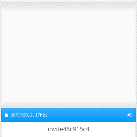
20/03/2012,
17h21
#2
invite48c915c4