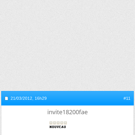
21/03/2012,
16h29
#11
invite18200fae