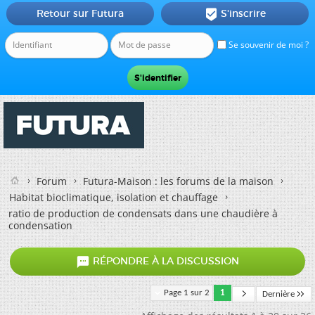
Retour sur Futura
S'inscrire

Se souvenir de moi ?
Forum
Futura-Maison : les forums de la maison
Habitat bioclimatique, isolation et chauffage
ratio de production de condensats dans une chaudière à
condensation

RÉPONDRE À LA DISCUSSION
Page 1 sur 2
1
Dernière