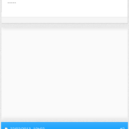
-----