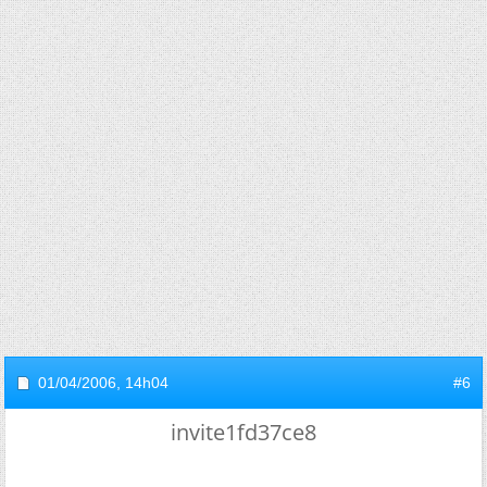
01/04/2006,
14h04
#6
invite1fd37ce8