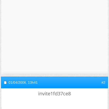
01/04/2006,
13h41
#2
invite1fd37ce8