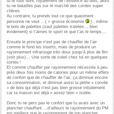
tu te fous donc royalement de l’essence du bois, alors
tu ne batailles pas sur le marché des cordes super
chères.
Au contraire, tu prends tout ce que quasiment
personne ne veut …( = grosse économie
) , même
le bois de palettes (sauf palettes traitées… bien
évidement) si t’aimes le sport et que t’as le temps….
Ensuite le principe n’est pas de chauffer de l’air
comme le fond les inserts, mais de produire un
rayonnement infrarouge très doux jusqu’à plus de 8m
(voir plus)… Une sorte de soleil chez toi en quelques
sortes !
Et comme chauffer par rayonnement nécessite à peu
près deux fois moins de calories pour un même effets
de confort que de chauffer de l’air, ça diminue encore
sa consommation, et diminue aussi la petite « corvée
» de bois qui déjà n’est pas bien grosse initialement
car ta maison est déjà « assez bien » isolée.
Donc tu ne pers pas le confort que tu avais avec un
plancher chauffant …d’ailleurs le rayonnement du PM
est meilleur que le rayonnement de ton plancher