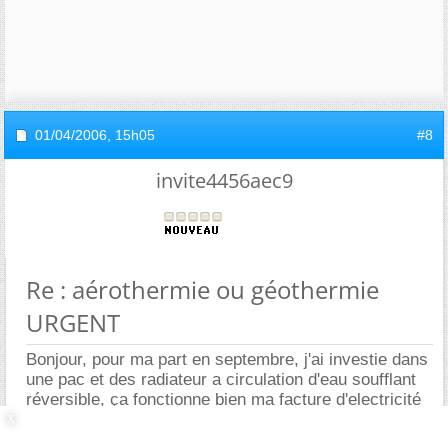
01/04/2006,
15h05
#8
invite4456aec9
Re : aérothermie ou géothermie
URGENT
Bonjour, pour ma part en septembre, j'ai investie dans
une pac et des radiateur a circulation d'eau soufflant
réversible, ça fonctionne bien ma facture d'electricité
se trouve allégé.
La partie imputable au chauffage pour 167m2 est de