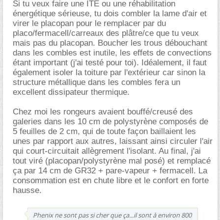
Si tu veux faire une ITE ou une réhabilitation
énergétique sérieuse, tu dois combler la lame d'air et
virer le placopan pour le remplacer par du
placo/fermacell/carreaux des plâtre/ce que tu veux
mais pas du placopan. Boucher les trous débouchant
dans les combles est inutile, les effets de convections
étant important (j'ai testé pour toi). Idéalement, il faut
également isoler la toiture par l'extérieur car sinon la
structure métallique dans les combles fera un
excellent dissipateur thermique.
Chez moi les rongeurs avaient bouffé/creusé des
galeries dans les 10 cm de polystyrène composés de
5 feuilles de 2 cm, qui de toute façon baillaient les
unes par rapport aux autres, laissant ainsi circuler l'air
qui court-circuitait allègrement l'isolant. Au final, j'ai
tout viré (placopan/polystyrène mal posé) et remplacé
ça par 14 cm de GR32 + pare-vapeur + fermacell. La
consommation est en chute libre et le confort en forte
hausse.
Phenix ne sont pas si cher que ça...il sont à environ 800