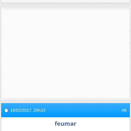
18/02/2017,
20h33
#8
feumar