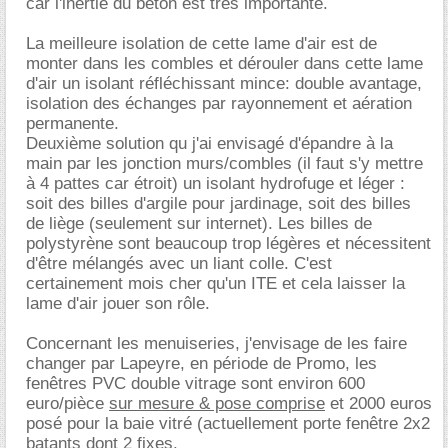
car l'inertie du béton est très importante.
La meilleure isolation de cette lame d'air est de
monter dans les combles et dérouler dans cette lame
d'air un isolant réfléchissant mince: double avantage,
isolation des échanges par rayonnement et aération
permanente.
Deuxième solution qu j'ai envisagé d'épandre à la
main par les jonction murs/combles (il faut s'y mettre
à 4 pattes car étroit) un isolant hydrofuge et léger :
soit des billes d'argile pour jardinage, soit des billes
de liège (seulement sur internet). Les billes de
polystyrène sont beaucoup trop légères et nécessitent
d'être mélangés avec un liant colle. C'est
certainement mois cher qu'un ITE et cela laisser la
lame d'air jouer son rôle.
Concernant les menuiseries, j'envisage de les faire
changer par Lapeyre, en période de Promo, les
fenêtres PVC double vitrage sont environ 600
euro/pièce
sur mesure & pose comprise
et 2000 euros
posé pour la baie vitré (actuellement porte fenêtre 2x2
batants dont 2 fixes.