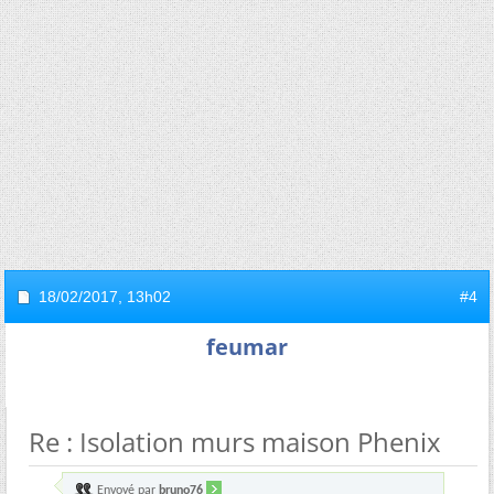
18/02/2017,
13h02
#4
feumar
Re : Isolation murs maison Phenix
Envoyé par
bruno76