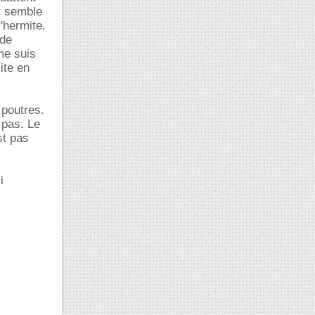
et semble
'hermite.
 de
me suis
ite en
 poutres.
 pas. Le
st pas
i