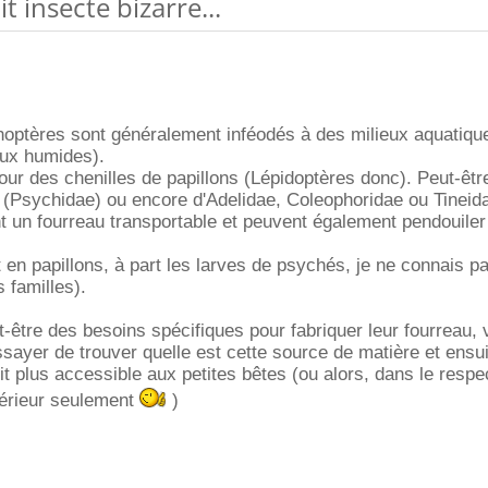
it insecte bizarre...
hoptères sont généralement inféodés à des milieux aquatique
eux humides).
our des chenilles de papillons (Lépidoptères donc). Peut-êtr
 (Psychidae) ou encore d'Adelidae, Coleophoridae ou Tineid
nt un fourreau transportable et peuvent également pendouiler
rt en papillons, à part les larves de psychés, je ne connais p
 familles).
t-être des besoins spécifiques pour fabriquer leur fourreau,
sayer de trouver quelle est cette source de matière et ensui
it plus accessible aux petites bêtes (ou alors, dans le respe
térieur seulement
)