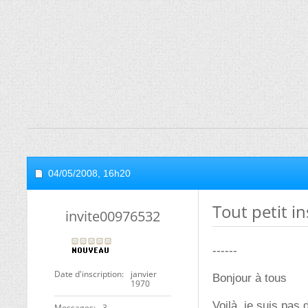
04/05/2008,
16h20
Tout petit in
invite00976532
------
Date d'inscription
janvier
Bonjour à tous
1970
Voilà, je suis pas 
Messages
3