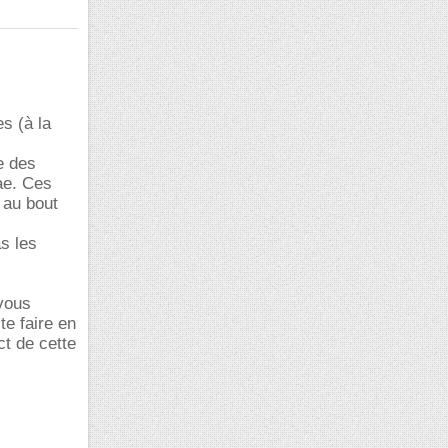
s (à la
e des
ae. Ces
 au bout
as les
 vous
te faire en
ct de cette