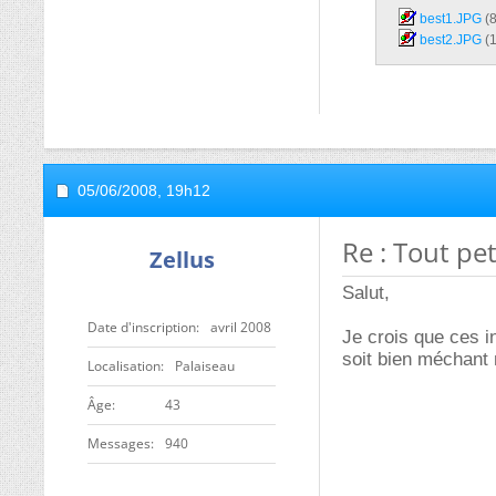
best1.JPG‎
(
best2.JPG‎
(
05/06/2008,
19h12
Re : Tout pet
Zellus
Salut,
Date d'inscription
avril 2008
Je crois que ces i
soit bien méchant 
Localisation
Palaiseau
ge
43
Messages
940