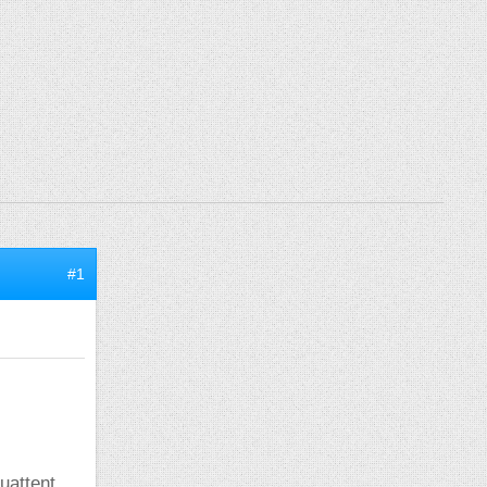
#1
quattent