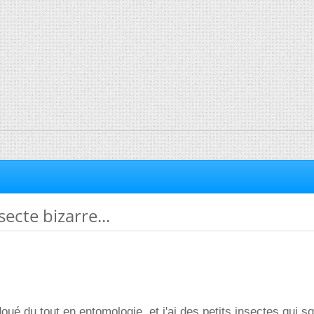
secte bizarre...
doué du tout en entomologie, et j'ai des petits insectes qui s