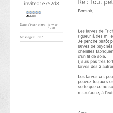
Re : Tout pet
invite01e752d8
Bonsoir,
Date d'inscription
janvier
1970
Les larves de Tric
rigueur à des mili
Messages
667
Je penche plutôt p
larves de psychés
chenilles fabrique
d'un fil de soie.
(j'suis pas très fo
larves des 3 autres
Les larves ont peu
pouvez toujours es
sorte que ce ne so
microfaune, à l'ex
Apus.