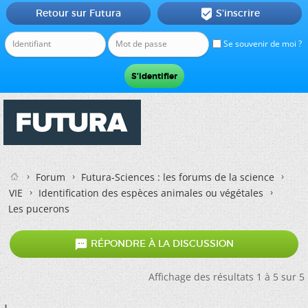
Retour sur Futura
S'inscrire

Se souvenir de moi ?
Forum
Futura-Sciences : les forums de la science
VIE
Identification des espèces animales ou végétales
Les pucerons

RÉPONDRE À LA DISCUSSION
Affichage des résultats 1 à 5 sur 5