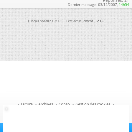
Réponses:
21
Dernier message:
03/12/2007,
14h54
Fuseau horaire GMT +1. Il est actuellement
16h15
.
-
Futura
-
Archives
-
Conso
-
Gestion des cookies
-
Politique de confidentialité
-
Haut de page