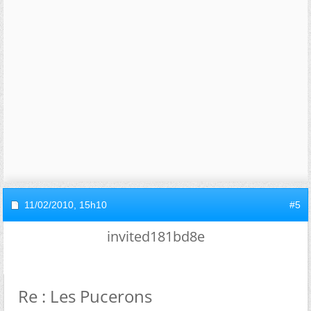
11/02/2010,
15h10
#5
invited181bd8e
Re : Les Pucerons