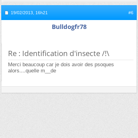
19/02/2013,
16h21
#6
Bulldogfr78
Re : Identification d'insecte /!\
Merci beaucoup car je dois avoir des psoques
alors....quelle m__de