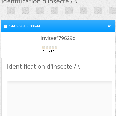
Identification d'insecte /!\
14/02/2013,
08h44
#1
inviteef79629d
Identification d'insecte /!\