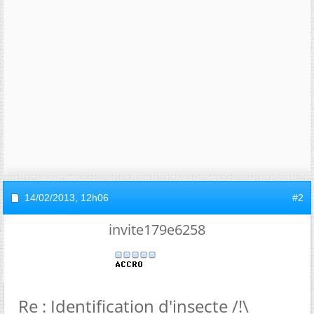
14/02/2013,
12h06
#2
invite179e6258
Re : Identification d'insecte /!\