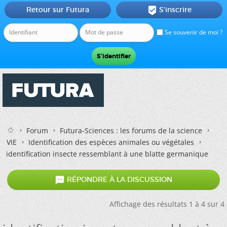
Retour sur Futura
S'inscrire

Se souvenir de moi ?
Forum
Futura-Sciences : les forums de la science
VIE
Identification des espèces animales ou végétales
identification insecte ressemblant à une blatte germanique

RÉPONDRE À LA DISCUSSION
Affichage des résultats 1 à 4 sur 4