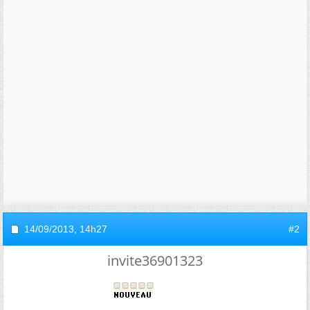
14/09/2013,
14h27
#2
invite36901323