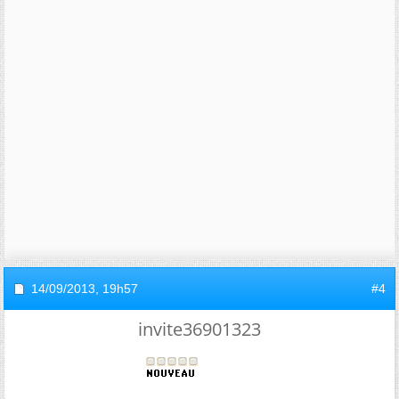
14/09/2013,
19h57
#4
invite36901323