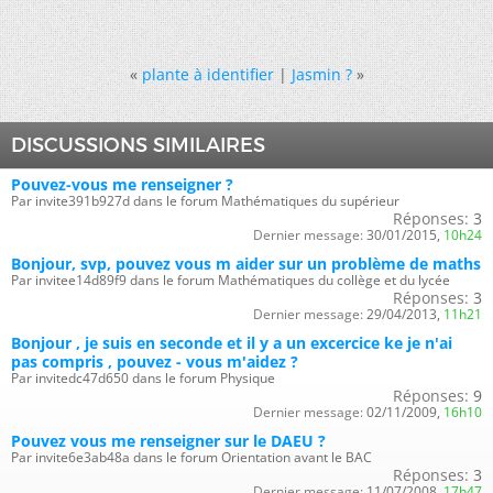
«
plante à identifier
|
Jasmin ?
»
DISCUSSIONS SIMILAIRES
Pouvez-vous me renseigner ?
Par invite391b927d dans le forum Mathématiques du supérieur
Réponses:
3
Dernier message:
30/01/2015,
10h24
Bonjour, svp, pouvez vous m aider sur un problème de maths
Par invitee14d89f9 dans le forum Mathématiques du collège et du lycée
Réponses:
3
Dernier message:
29/04/2013,
11h21
Bonjour , je suis en seconde et il y a un excercice ke je n'ai
pas compris , pouvez - vous m'aidez ?
Par invitedc47d650 dans le forum Physique
Réponses:
9
Dernier message:
02/11/2009,
16h10
Pouvez vous me renseigner sur le DAEU ?
Par invite6e3ab48a dans le forum Orientation avant le BAC
Réponses:
3
Dernier message:
11/07/2008,
17h47