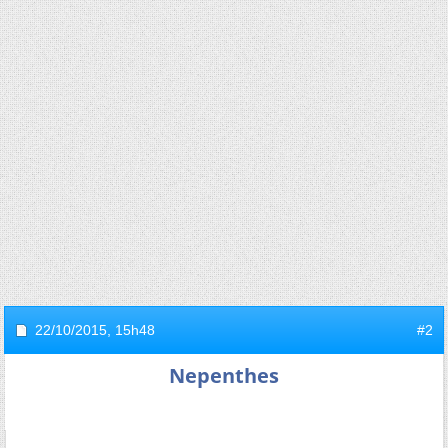
22/10/2015,
15h48
#2
Nepenthes