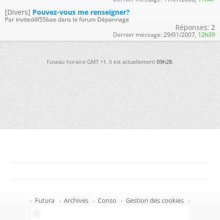
[Divers]
Pouvez-vous me renseigner?
Par invited4f55bae dans le forum Dépannage
Réponses:
2
Dernier message:
29/01/2007,
12h39
Fuseau horaire GMT +1. Il est actuellement
09h28
.
-
Futura
-
Archives
-
Conso
-
Gestion des cookies
-
Politique de confidentialité
-
Haut de page