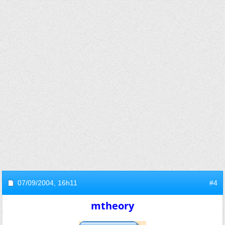
07/09/2004,
16h11
#4
mtheory