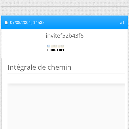
07/09/2004,
14h33
#1
invitef52b43f6
Intégrale de chemin