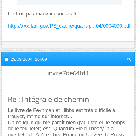
Un truc pas mauvais sur les IC:
http://xxx.lanl.gov/PS_cache/quant-p...04/0004090.pdf
29/09/2004,
20h09
#6
invite7de64fd4
Re : Intégrale de chemin
Le livre de Feynman et Hibbs est très difficile à
trouver, m^me sur internet...
Un bouquin qui me paraît bien (j'ai juste eu le temps
de le feuilleter) est "Quantum Field Theory in a
nutshell" de A.Zee chez Princeton University Press...