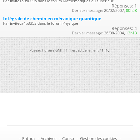
Par invite1a950005 dans le forum Mathématiques du supérieur
Réponses:
1
Dernier message:
20/02/2007,
00h58
Intégrale de chemin en mécanique quantique
Par inviteca4b3353 dans le forum Physique
Réponses:
4
Dernier message:
26/09/2004,
13h13
Fuseau horaire GMT +1. Il est actuellement
11h10
.
-
Futura
-
Archives
-
Conso
-
Gestion des cookies
-