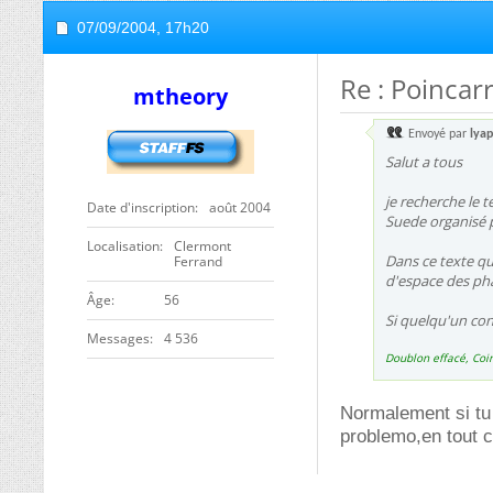
07/09/2004,
17h20
Re : Poincar
mtheory
Envoyé par
lya
Salut a tous
je recherche le t
Date d'inscription
août 2004
Suede organisé p
Localisation
Clermont
Dans ce texte qu
Ferrand
d'espace des ph
ge
56
Si quelqu'un con
Messages
4 536
Doublon effacé, Coi
Normalement si tu
problemo,en tout c