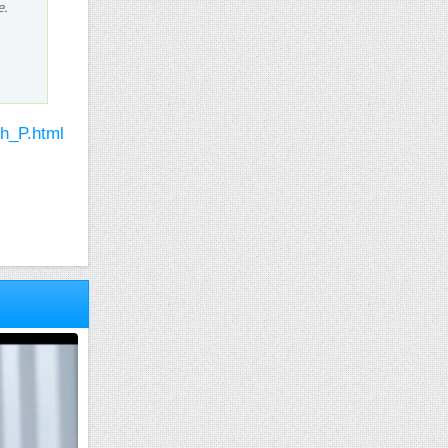
e.
th_P.html