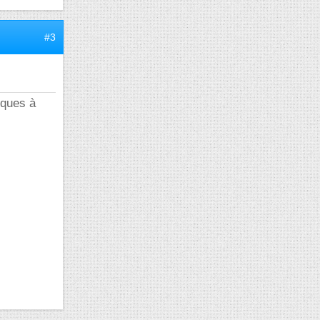
#3
iques à