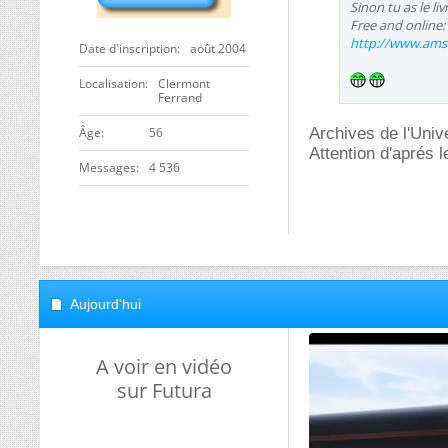
Sinon tu as le li
Free and online:
http://www.ams.
Date d'inscription
août 2004
Localisation
Clermont
Ferrand
ge
56
Archives de l'Unive
Attention d'aprés 
Messages
4 536
Aujourd'hui
A voir en vidéo
sur Futura