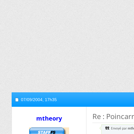
07/09/2004,
17h35
Re : Poincar
mtheory
Envoyé par
mth