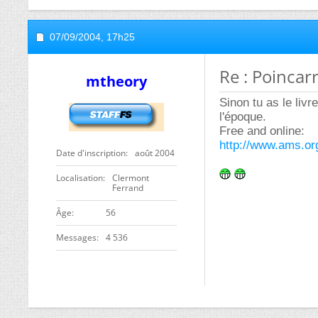
07/09/2004,
17h25
Re : Poincar
mtheory
Sinon tu as le liv
l'époque.
Free and online:
http://www.ams.org
Date d'inscription
août 2004
Localisation
Clermont
Ferrand
ge
56
Messages
4 536