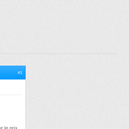
#1
r le prix