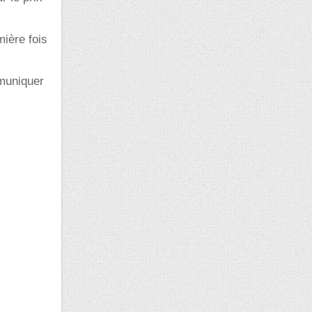
mière fois
mmuniquer