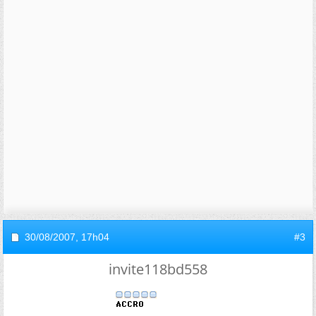
30/08/2007,
17h04
#3
invite118bd558