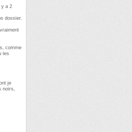
 y a 2
os dossier.
 vraiment
ues, comme
u les
nt je
 noirs,