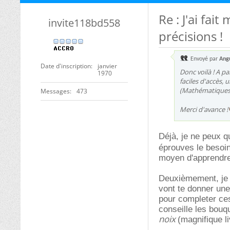
Re : J'ai fai
invite118bd558
précisions !
Envoyé par
Ang
Date d'inscription
janvier
Donc voilà ! A p
1970
faciles d'accès,
(Mathématiques, 
Messages
473
Merci d'avance !
Déjà, je ne peux q
éprouves le besoi
moyen d'apprendre 
Deuxièmement, je 
vont te donner un
pour completer ces
conseille les bou
noix
(magnifique li