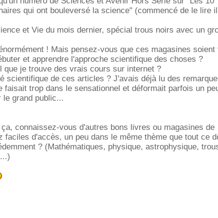
i qu'un numéro de Sciences et Avenir Hors Série sur "Les 10
aires qui ont bouleversé la science" (commencé de le lire il
Science et Vie du mois dernier, spécial trous noirs avec un gr
t énormément ! Mais pensez-vous que ces magasines soient
débuter et apprendre l'approche scientifique des choses ?
il que je trouve des vrais cours sur internet ?
ité scientifique de ces articles ? J'avais déjà lu des remarq
 faisait trop dans le sensationnel et déformait parfois un pe
 le grand public...
t ça, connaissez-vous d'autres bons livres ou magasines de
z faciles d'accès, un peu dans le même thème que tout ce do
cédemment ? (Mathématiques, physique, astrophysique, trous
..)