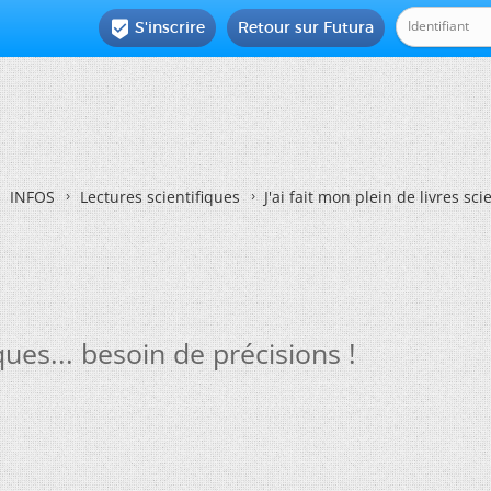
S'inscrire
Retour sur Futura

INFOS
Lectures scientifiques
J'ai fait mon plein de livres sci
iques... besoin de précisions !