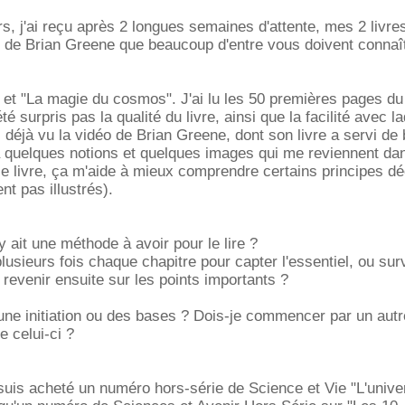
rs, j'ai reçu après 2 longues semaines d'attente, mes 2 livres
 de Brian Greene que beaucoup d'entre vous doivent connaît
" et "La magie du cosmos". J'ai lu les 50 premières pages du
été surpris pas la qualité du livre, ainsi que la facilité avec l
is déjà vu la vidéo de Brian Greene, dont son livre a servi de
 quelques notions et quelques images qui me reviennent dan
 le livre, ça m'aide à mieux comprendre certains principes déc
nt pas illustrés).
 ait une méthode à avoir pour le lire ?
lusieurs fois chaque chapitre pour capter l'essentiel, ou surv
s revenir ensuite sur les points importants ?
 une initiation ou des bases ? Dois-je commencer par un autre
e celui-ci ?
uis acheté un numéro hors-série de Science et Vie "L'unive