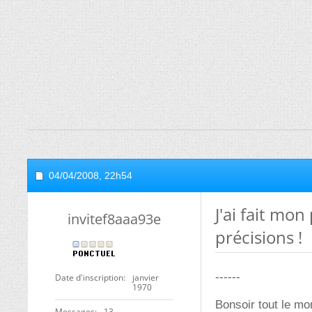
04/04/2008,
22h54
J'ai fait mon
invitef8aaa93e
précisions !
------
Date d'inscription
janvier
1970
Bonsoir tout le mo
Messages
13