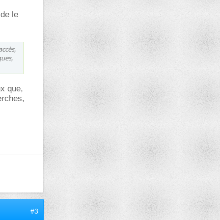
de le
accès,
ques,
ux que,
erches,
#3