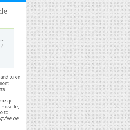
 de
sez
 ?
uand tu en
llent
nts.
ne qui
 Ensuite,
e te
quille de