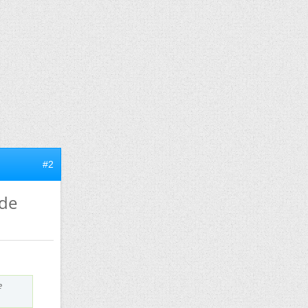
#2
 de
e