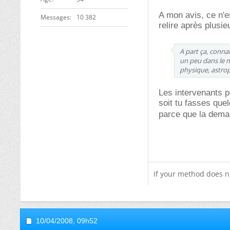
A mon avis, ce n'e
Messages
10 382
relire après plusi
A part ça, conna
un peu dans le 
physique, astrop
Les intervenants po
soit tu fasses que
parce que la dema
If your method does n
10/04/2008,
09h52