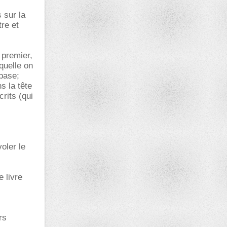
 sur la
re et
 premier,
aquelle on
 base;
s la tête
rits (qui
oler le
 livre
rs