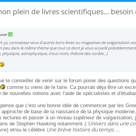
t mon plein de livres scientifiques... besoin
usser
art ça, connaissez-vous d'autres bons livres ou magasines de vulgarisation as
 un peu dans le même thème que tout ce dont je vous ai parlé précédemment
physique, astrophysique, trous noirs, théorie des cordes...)
ue te conseiller de venir sur le forum poser des questions q
n
comme tu viens de le faire. Ca pourrait déja être un exce
de nouvelles notions avec l'aide de spécialistes et d'étudia
pense que c'est une bonne idée de commencer par les Gree
e approche de base de la naissance de la physique moderne.
 lectures et passer à un niveau supérieur de vulgarisation, j
L'Univers dans une co
quins de Stephen Hawking notamment
Une brève histoire du temps
vre) et/ou le célèbre
...