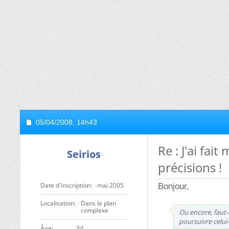
05/04/2008,
14h43
Re : J'ai fai
Seirios
précisions !
Date d'inscription
mai 2005
Bonjour,
Localisation
Dans le plan
complexe
Ou encore, faut-
poursuivre celui-
ge
34