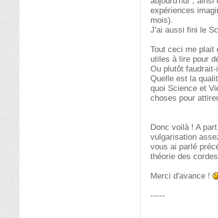
aujourd'hui", ains
expériences imagin
mois).
J'ai aussi fini le 
Tout ceci me plai
utiles à lire pour 
Ou plutôt faudrait-
Quelle est la qual
quoi Science et Vie
choses pour attirer
Donc voilà ! A par
vulgarisation asse
vous ai parlé pré
théorie des cordes.
Merci d'avance !
-----