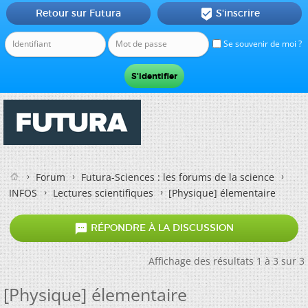
Retour sur Futura
S'inscrire

Se souvenir de moi ?
Forum
Futura-Sciences : les forums de la science
INFOS
Lectures scientifiques
[Physique] élementaire

RÉPONDRE À LA DISCUSSION
Affichage des résultats 1 à 3 sur 3
[Physique] élementaire