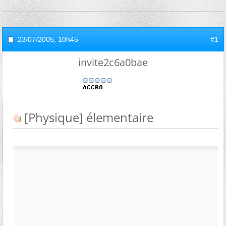
23/07/2005,
10h45
#1
invite2c6a0bae
[Physique] élementaire