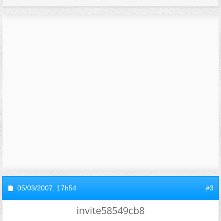
05/03/2007,
17h54
#3
invite58549cb8