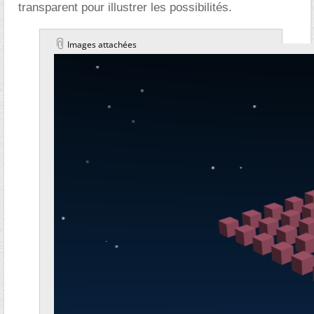
transparent pour illustrer les possibilités.
Images attachées