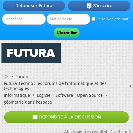
Retour sur Futura
S'inscrire

Se souvenir de moi ?
Forum
Futura-Techno : les forums de l'informatique et des
technologies
Informatique
Logiciel - Software - Open Source
géométrie dans l'espace

RÉPONDRE À LA DISCUSSION
Affichage des résultats 1 à 3 sur 3