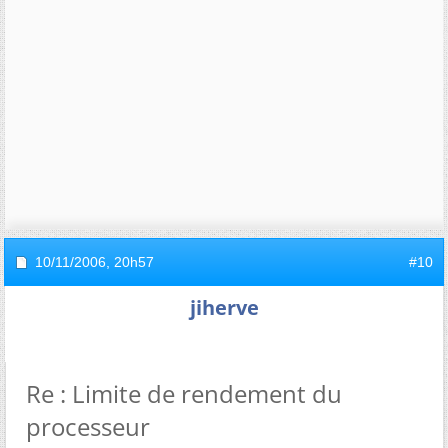
10/11/2006,
20h57
#10
jiherve
Re : Limite de rendement du
processeur