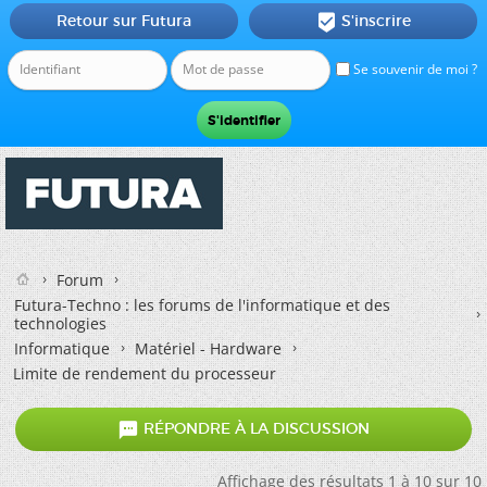
Retour sur Futura
S'inscrire

Se souvenir de moi ?
Forum
Futura-Techno : les forums de l'informatique et des
technologies
Informatique
Matériel - Hardware
Limite de rendement du processeur

RÉPONDRE À LA DISCUSSION
Affichage des résultats 1 à 10 sur 10