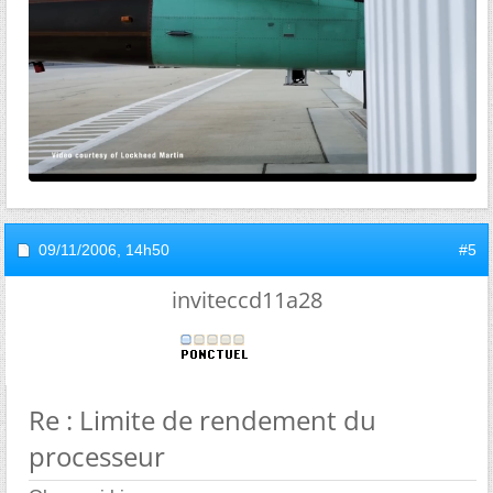
09/11/2006,
14h50
#5
inviteccd11a28
Re : Limite de rendement du
processeur