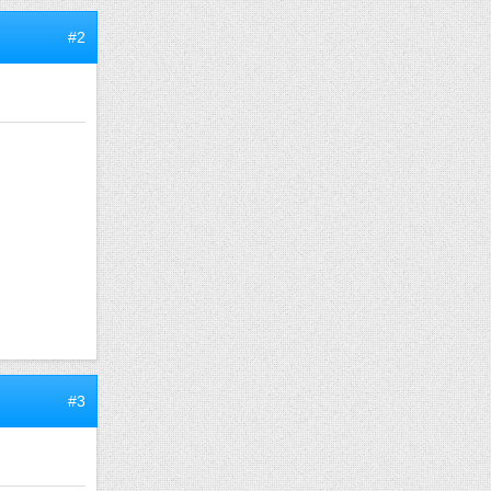
#2
#3