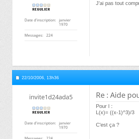
J'ai pas tout compr
Date d'inscription
janvier
1970
Messages
224
22/10/2006,
13h36
Re : Aide pou
invite1d24ada5
Pour l :
L(x)= ((x-1)^3)/3
Date d'inscription
janvier
C'est ça ?
1970
Messages
224