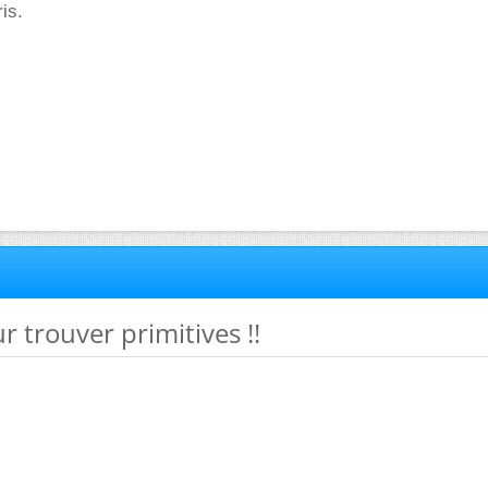
is.
r trouver primitives !!