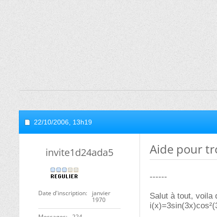
22/10/2006,
13h19
Aide pour tr
invite1d24ada5
------
Date d'inscription
janvier
Salut à tout, voila
1970
i(x)=3sin(3x)cos²(
Messages
224