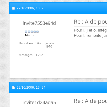
22/10/2006,
13h25
Re : Aide pou
invite7553e94d
Pour i, j et o, intè
Pour l, remonte ju
Date d'inscription
janvier
1970
Messages
1 222
22/10/2006,
13h34
Re : Aide pou
invite1d24ada5