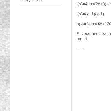
j(x)=4cos(2x+3)si
l(x)=(x+1)(x-1)
o(x)=(-cos(4x+120)
Si vous pouviez me
merci.
-----