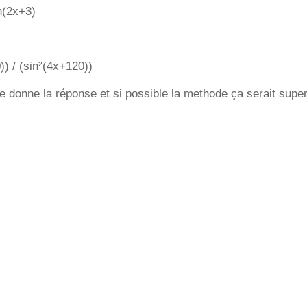
n(2x+3)
) / (sin²(4x+120))
 donne la réponse et si possible la methode ça serait super