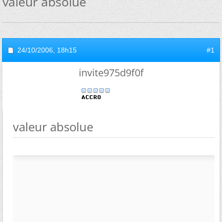
valeur absolue
24/10/2006,
18h15
#1
invite975d9f0f
valeur absolue