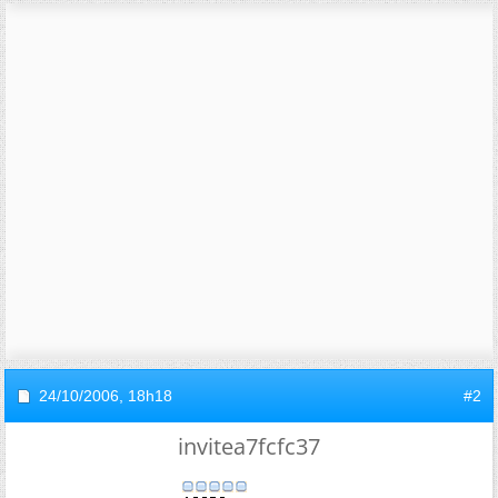
24/10/2006,
18h18
#2
invitea7fcfc37