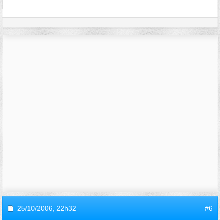
25/10/2006,
22h32
#6