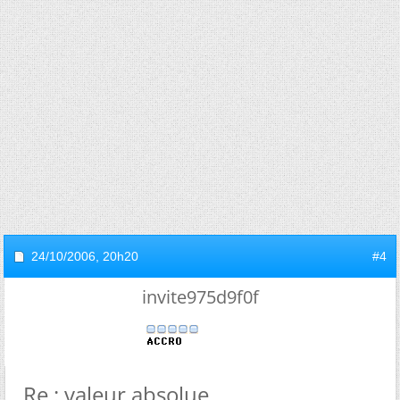
24/10/2006,
20h20
#4
invite975d9f0f
Re : valeur absolue