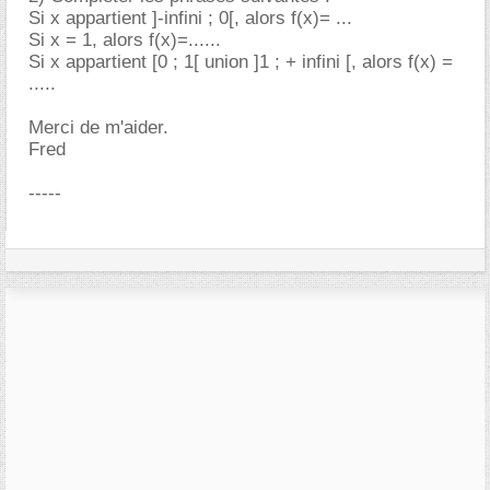
Si x appartient ]-infini ; 0[, alors f(x)= ...
Si x = 1, alors f(x)=......
Si x appartient [0 ; 1[ union ]1 ; + infini [, alors f(x) =
.....
Merci de m'aider.
Fred
-----