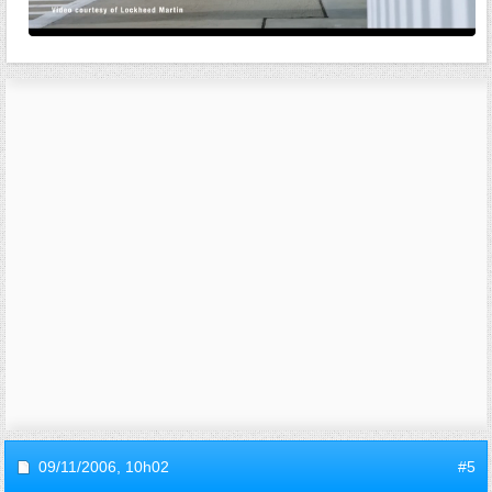
09/11/2006,
10h02
#5