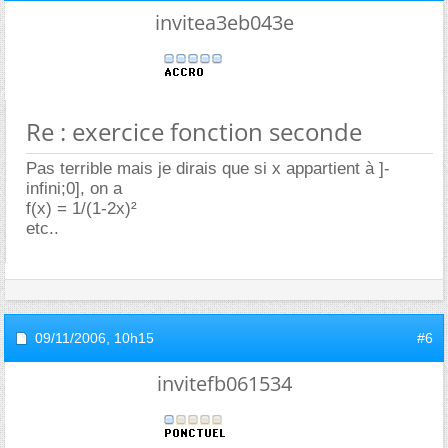
invitea3eb043e
Re : exercice fonction seconde
Pas terrible mais je dirais que si x appartient à ]-
infini;0], on a
f(x) = 1/(1-2x)²
etc..
09/11/2006,
10h15
#6
invitefb061534