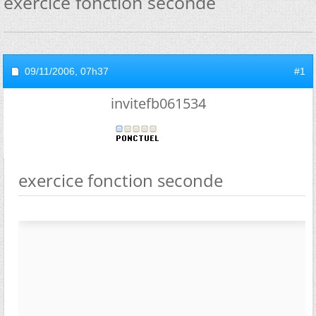
exercice fonction seconde
09/11/2006,
07h37
#1
invitefb061534
exercice fonction seconde