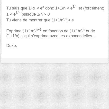
x
1/n
Tu sais que 1+x < e
donc 1+1/n < e
et (forcément)
1/n
1 < e
puisque 1/n > 0
n
Tu viens de montrer que (1+1/n)
<
e
n+1
n
Exprime (1+1/n)
en fonction de (1+1/n)
et de
(1+1/n)... qui s'exprime avec les exponentielles...
Duke.