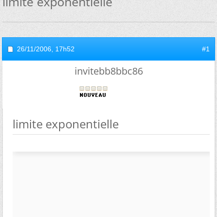
limite exponentielle
26/11/2006,
17h52
#1
invitebb8bbc86
limite exponentielle