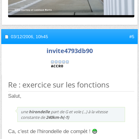
03/12/2006,
10h45
#5
invite4793db90
Re : exercice sur les fonctions
Salut,
une
hirondelle
part de G et vole (...) à la vitesse
constante de
240km-h(-1)
Ca, c'est de l'hirondelle de compèt !