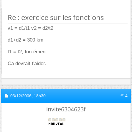
Re : exercice sur les fonctions
v1 = d1/t1 v2 = d2/t2
d1+d2 = 300 km
t1 = t2, forcément.
Ca devrait t'aider.
03/12/2006,
18h30
#14
invite6304623f