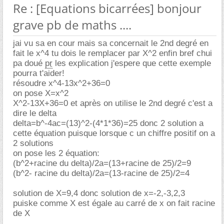
Re : [Equations bicarrées] bonjour
grave pb de maths ....
jai vu sa en cour mais sa concernait le 2nd degré en
fait le x^4 tu dois le remplacer par X^2 enfin bref chui
pa doué
pr
les explication j'espere que cette exemple
pourra t'aider!
résoudre x^4-13x^2+36=0
on pose X=x^2
X^2-13X+36=0 et après on utilise le 2nd degré c'est a
dire le delta
delta=b^-4ac=(13)^2-(4*1*36)=25 donc 2 solution a
cette équation puisque lorsque c un chiffre positif on a
2 solutions
on pose les 2 équation:
(b^2+racine du delta)/2a=(13+racine de 25)/2=9
(b^2- racine du delta)/2a=(13-racine de 25)/2=4
solution de X=9,4 donc solution de x=-2,-3,2,3
puiske comme X est égale au carré de x on fait racine
de X