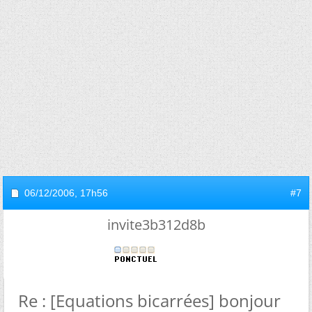
06/12/2006,
17h56
#7
invite3b312d8b
Re : [Equations bicarrées] bonjour