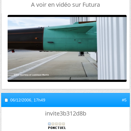
A voir en vidéo sur Futura
06/12/2006,
17h49
#5
invite3b312d8b