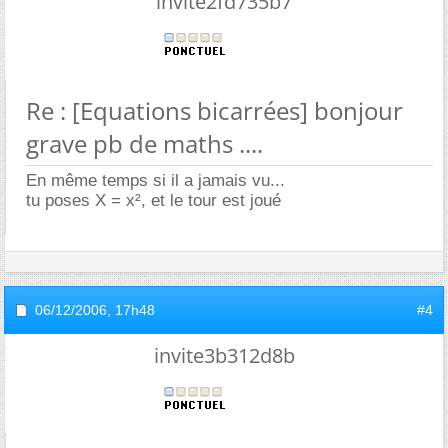
invite2fd735b7
Re : [Equations bicarrées] bonjour
grave pb de maths ....
En même temps si il a jamais vu...
tu poses X = x², et le tour est joué
06/12/2006,
17h48
#4
invite3b312d8b