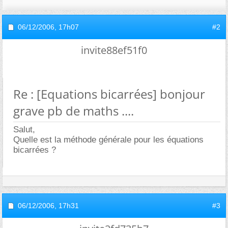
06/12/2006,
17h07
#2
invite88ef51f0
Re : [Equations bicarrées] bonjour
grave pb de maths ....
Salut,
Quelle est la méthode générale pour les équations
bicarrées ?
06/12/2006,
17h31
#3