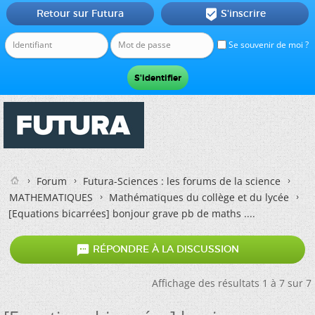
Retour sur Futura
S'inscrire

Se souvenir de moi ?
Forum
Futura-Sciences : les forums de la science
MATHEMATIQUES
Mathématiques du collège et du lycée
[Equations bicarrées] bonjour grave pb de maths ....

RÉPONDRE À LA DISCUSSION
Affichage des résultats 1 à 7 sur 7