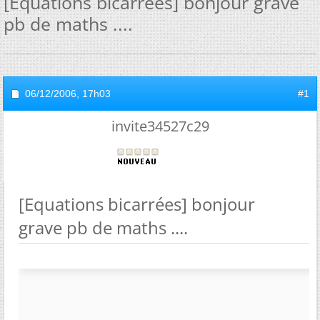
[Equations bicarrées] bonjour grave
pb de maths ....
06/12/2006,
17h03
#1
invite34527c29
[Equations bicarrées] bonjour
grave pb de maths ....