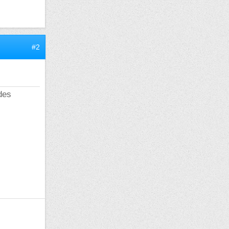
#2
des