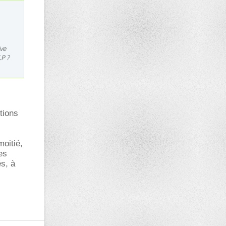
ive
.P ?
tions
moitié,
es
és, à