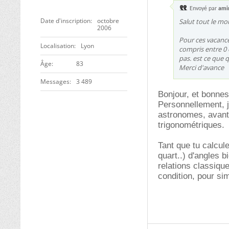
Envoyé par
ami
Date d'inscription
octobre
Salut tout le mo
2006
Pour ces vacances
Localisation
Lyon
compris entre 0 e
pas. est ce que 
ge
83
Merci d'avance
Messages
3 489
Bonjour, et bonne
Personnellement, 
astronomes, avant 
trigonométriques.
Tant que tu calcul
quart..) d'angles 
relations classiqu
condition, pour sim