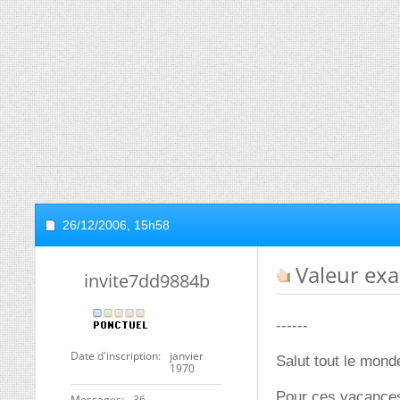
26/12/2006,
15h58
Valeur exa
invite7dd9884b
------
Date d'inscription
janvier
Salut tout le mond
1970
Pour ces vacances,
Messages
36