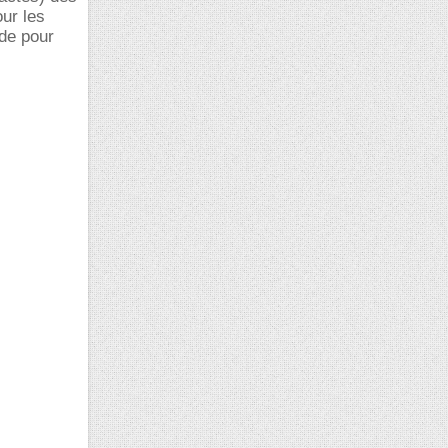
our les
ode pour