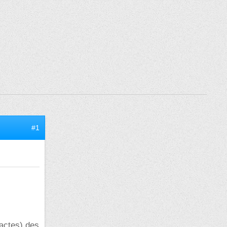
#1
xactes) des