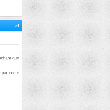
#4
sachant que
e par coeur