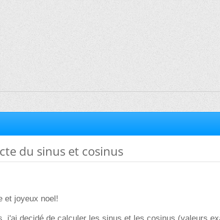
cte du sinus et cosinus
e et joyeux noel!
 j'ai decidé de calculer les sinus et les cosinus (valeurs e