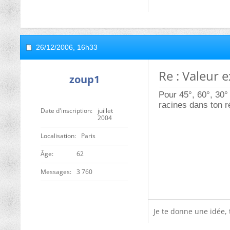
26/12/2006,
16h33
Re : Valeur 
zoup1
Pour 45°, 60°, 30°
racines dans ton ré
Date d'inscription
juillet
2004
Localisation
Paris
ge
62
Messages
3 760
Je te donne une idée,