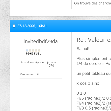
On trouve des cherche
27/12/2006,
10h31
Re : Valeur 
invitedbdf29da
Saluut!
Plus simplement tu
Date d'inscription
janvier
1/4 de cercle = Pi/
1970
un petit tebleau qu
Messages
98
x cos x sinx
0 1 0
Pi/6 (racine3)/2 0.
Pi/4 (racine2)/2 (r
Pi/3 0.5 (racine3)/