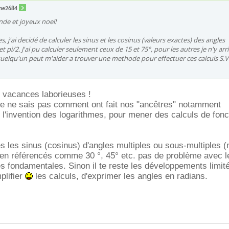
ne2684
nde et joyeux noel!
, j'ai decidé de calculer les sinus et les cosinus (valeurs exactes) des angles
t pi/2. J'ai pu calculer seulement ceux de 15 et 75°, pour les autres je n'y arr
quelqu'un peut m'aider a trouver une methode pour effectuer ces calculs S.V
s vacances laborieuses !
je ne sais pas comment ont fait nos "ancêtres" notamment
l'invention des logarithmes, pour mener des calculs de fonc
es les sinus (cosinus) d'angles multiples ou sous-multiples (
bien référencés comme 30 °, 45° etc. pas de problème avec l
es fondamentales. Sinon il te reste les développements limit
plifier
les calculs, d'exprimer les angles en radians.