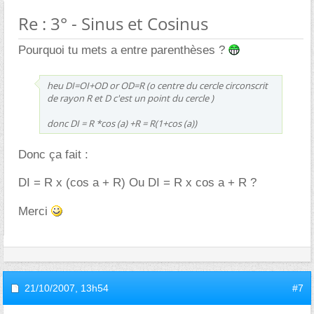
Re : 3° - Sinus et Cosinus
Pourquoi tu mets a entre parenthèses ?
heu DI=OI+OD or OD=R (o centre du cercle circonscrit
de rayon R et D c'est un point du cercle )
donc DI = R *cos (a) +R = R(1+cos (a))
Donc ça fait :
DI = R x (cos a + R) Ou DI = R x cos a + R ?
Merci
21/10/2007,
13h54
#7