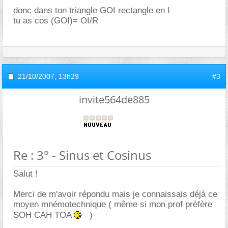
donc dans ton triangle GOI rectangle en I
tu as cos (GOI)= OI/R
21/10/2007,
13h29
#3
invite564de885
Re : 3° - Sinus et Cosinus
Salut !
Merci de m'avoir répondu mais je connaissais déjà ce
moyen mnémotechnique ( même si mon prof prèfère
SOH CAH TOA
)