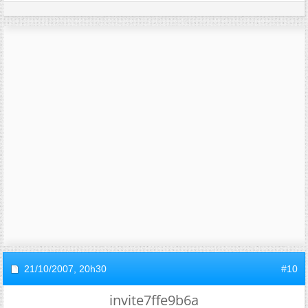
21/10/2007,
20h30
#10
invite7ffe9b6a