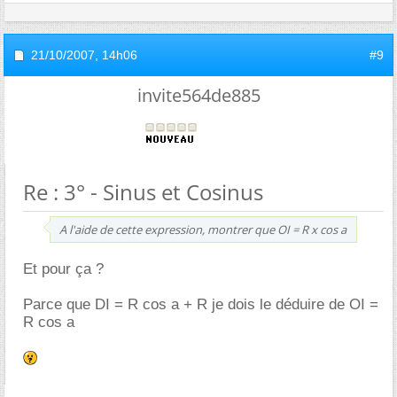
21/10/2007,
14h06
#9
invite564de885
Re : 3° - Sinus et Cosinus
A l'aide de cette expression, montrer que OI = R x cos a
Et pour ça ?
Parce que DI = R cos a + R je dois le déduire de OI =
R cos a