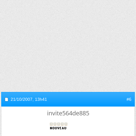
21/10/2007,
13h41
#6
invite564de885