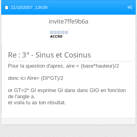
21/10/2007,
13h39
#5
invite7ffe9b6a
Re : 3° - Sinus et Cosinus
Pour la question d'apres, aire = (base*hauteur)/2
donc ici AIre= (DI*GT)/2
or GT=2* GI exprime GI dans dans GIO en fonction
de l'angle a.
et voila tu as ton résultat.