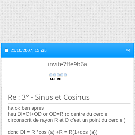
21/10/2007,
13h35
#4
invite7ffe9b6a
Re : 3° - Sinus et Cosinus
ha ok ben apres
heu DI=OI+OD or OD=R (o centre du cercle
circonscrit de rayon R et D c'est un point du cercle )
donc DI = R *cos (a) +R = R(1+cos (a))