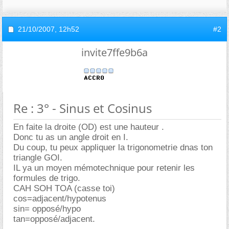
21/10/2007,
12h52
#2
invite7ffe9b6a
Re : 3° - Sinus et Cosinus
En faite la droite (OD) est une hauteur .
Donc tu as un angle droit en I.
Du coup, tu peux appliquer la trigonometrie dnas ton
triangle GOI.
IL ya un moyen mémotechnique pour retenir les
formules de trigo.
CAH SOH TOA (casse toi)
cos=adjacent/hypotenus
sin= opposé/hypo
tan=opposé/adjacent.