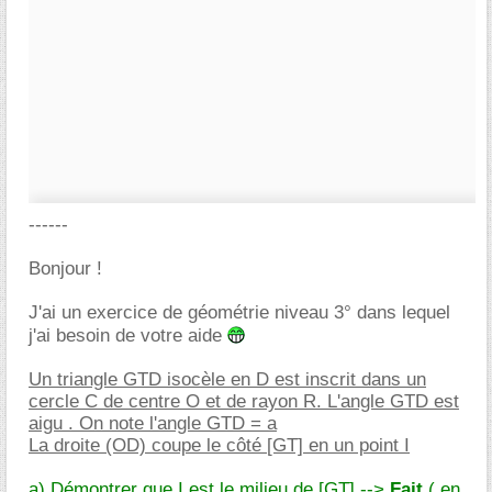
------
Bonjour !
J'ai un exercice de géométrie niveau 3° dans lequel
j'ai besoin de votre aide
Un triangle GTD isocèle en D est inscrit dans un
cercle C de centre O et de rayon R. L'angle GTD est
aigu . On note l'angle GTD = a
La droite (OD) coupe le côté [GT] en un point I
a) Démontrer que I est le milieu de [GT] -->
Fait
( en