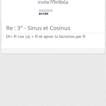
invite7ffe9b6a
Re : 3° - Sinus et Cosinus
DI= R cos (a) + R et apres tu factorise par R