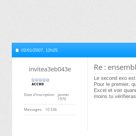
02/01/2007,
12h25
Re : ensembl
invitea3eb043e
Le second exo est 
Pour le premier, q
Excel et voir quan
Date d'inscription
janvier
moins tu vérifieras
1970
Messages
10 536