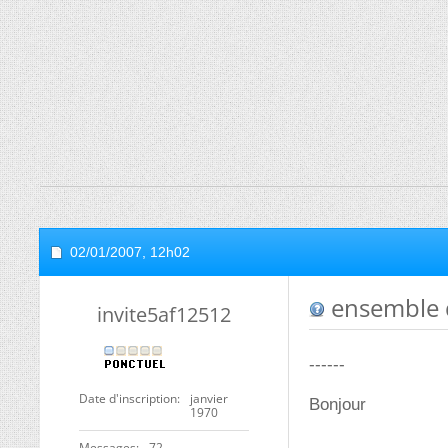
02/01/2007,
12h02
ensemble d
invite5af12512
------
Date d'inscription
janvier
Bonjour
1970
Messages
72