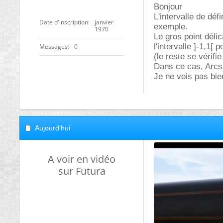
Bonjour
L'intervalle de déf
Date d'inscription
janvier
exemple.
1970
Le gros point déli
l'intervalle ]-1,1[ p
Messages
0
(le reste se vérif
Dans ce cas, Arcsi
Je ne vois pas bie
Aujourd'hui
A voir en vidéo
sur Futura