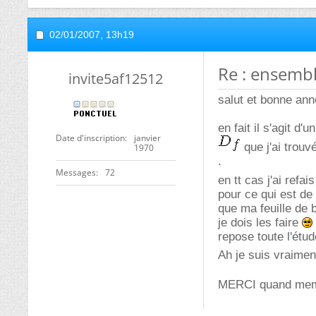
02/01/2007,
13h19
Re : ensembl
invite5af12512
salut et bonne ann
en fait il s'agit d'
Date d'inscription
janvier
que j'ai trouv
1970
.
Messages
72
en tt cas j'ai refa
pour ce qui est de 
que ma feuille de b
je dois les faire
repose toute l'étude
Ah je suis vraime
MERCI quand me