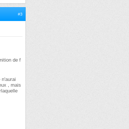
#3
ition de f
 n'aurai
ieux , mais
laquelle