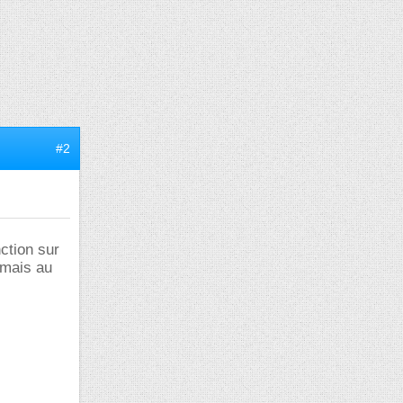
#2
ction sur
 mais au