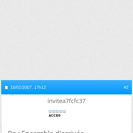
10/01/2007,
17h12
#2
invitea7fcfc37