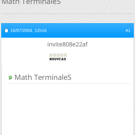
Math TerminaleS
16/07/2004,
12h16
#1
invite808e22af
Math TerminaleS