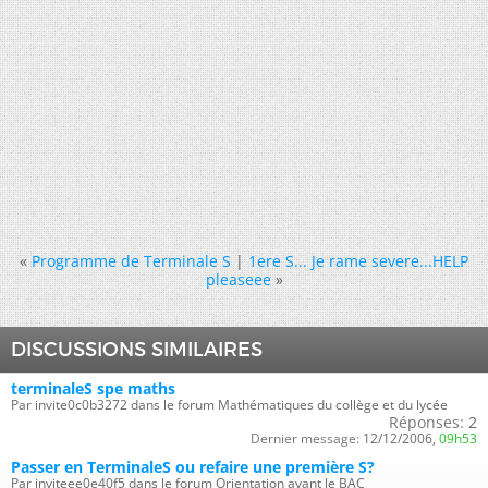
«
Programme de Terminale S
|
1ere S... Je rame severe...HELP
pleaseee
»
DISCUSSIONS SIMILAIRES
terminaleS spe maths
Par invite0c0b3272 dans le forum Mathématiques du collège et du lycée
Réponses:
2
Dernier message:
12/12/2006,
09h53
Passer en TerminaleS ou refaire une première S?
Par inviteee0e40f5 dans le forum Orientation avant le BAC