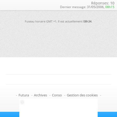
Réponses:
10
Dernier message:
31/05/2006,
08h15
Fuseau horaire GMT +1. Il est actuellement
08h34
.
-
Futura
-
Archives
-
Conso
-
Gestion des cookies
-
Politique de confidentialité
-
Haut de page