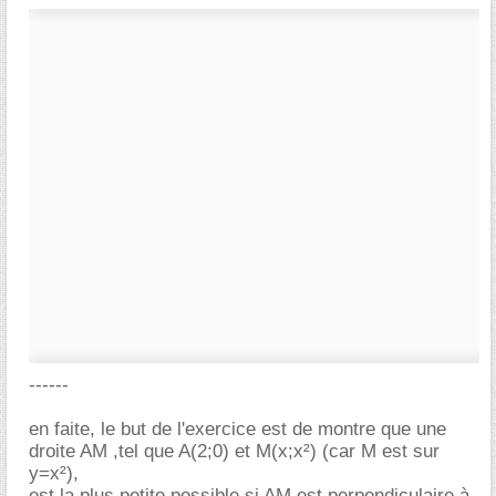
------
en faite, le but de l'exercice est de montre que une
droite AM ,tel que A(2;0) et M(x;x²) (car M est sur
y=x²),
est la plus petite possible si AM est perpendiculaire à