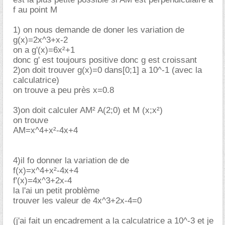
f au point M
1) on nous demande de doner les variation de
g(x)=2x^3+x-2
on a g'(x)=6x²+1
donc g' est toujours positive donc g est croissant
2)on doit trouver g(x)=0 dans[0;1] a 10^-1 (avec la
calculatrice)
on trouve a peu près x=0.8
3)on doit calculer AM² A(2;0) et M (x;x²)
on trouve
AM=x^4+x²-4x+4
4)il fo donner la variation de de
f(x)=x^4+x²-4x+4
f'(x)=4x^3+2x-4
la l'ai un petit problème
trouver les valeur de 4x^3+2x-4=0
(j'ai fait un encadrement a la calculatrice a 10^-3 et je