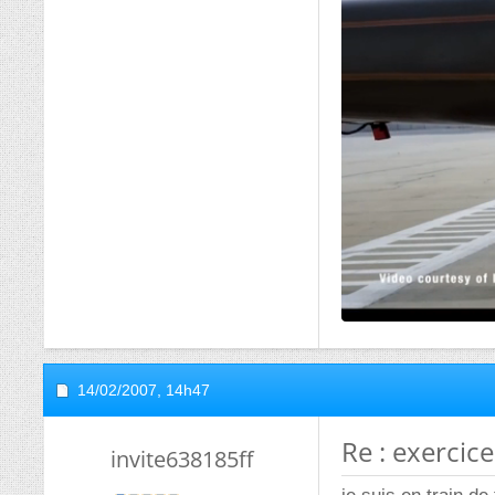
14/02/2007,
14h47
Re : exercice
invite638185ff