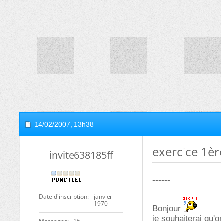
14/02/2007,
13h38
exercice 1èr
invite638185ff
------
Date d'inscription
janvier
1970
Bonjour
je souhaiterai qu'
Messages
16