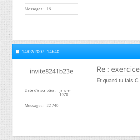
Messages
16
14/02/2007,
14h40
Re : exercice
invite8241b23e
Et quand tu fais C
Date d'inscription
janvier
1970
Messages
22 740