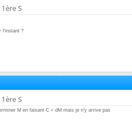
 1ère S
 l'instant ?
 1ère S
erminer M en faisant C = dM mais je n'y arrive pas