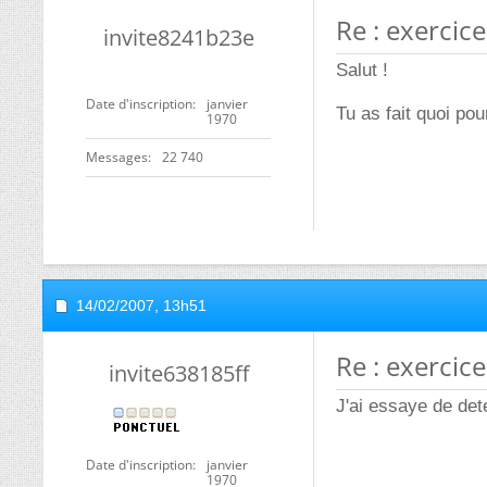
Re : exercice
invite8241b23e
Salut !
Date d'inscription
janvier
Tu as fait quoi pour
1970
Messages
22 740
14/02/2007,
13h51
Re : exercice
invite638185ff
J'ai essaye de det
Date d'inscription
janvier
1970