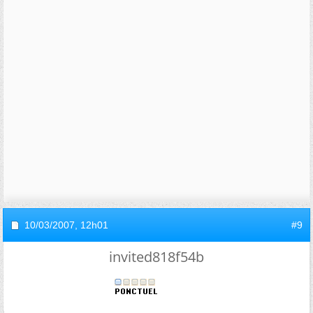
10/03/2007,
12h01
#9
invited818f54b