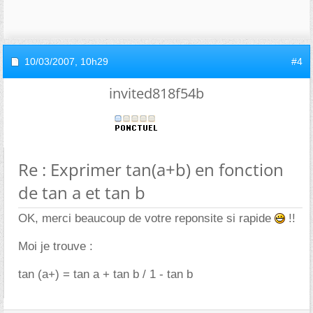
10/03/2007,
10h29
#4
invited818f54b
Re : Exprimer tan(a+b) en fonction
de tan a et tan b
OK, merci beaucoup de votre reponsite si rapide
!!
Moi je trouve :
tan (a+) = tan a + tan b / 1 - tan b