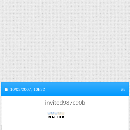
10/03/2007,
10h32
#5
invited987c90b