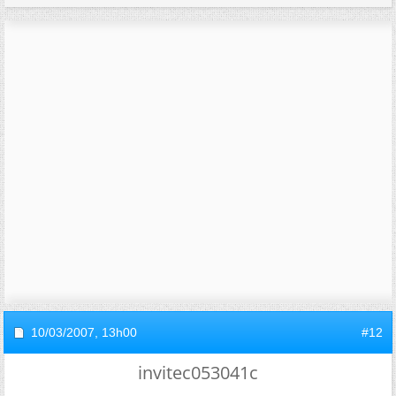
10/03/2007,
13h00
#12
invitec053041c