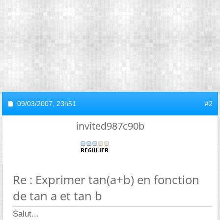
09/03/2007,
23h51
#2
invited987c90b
Re : Exprimer tan(a+b) en fonction
de tan a et tan b
Salut...