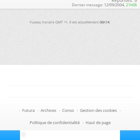
Réponses:
5
Dernier message:
12/09/2004,
21h06
Fuseau horaire GMT +1. Il est actuellement
06h14
.
-
Futura
-
Archives
-
Conso
-
Gestion des cookies
-
Politique de confidentialité
-
Haut de page