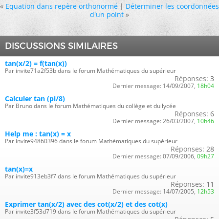
«
Equation dans repère orthonormé
|
Déterminer les coordonnées
d'un point
»
DISCUSSIONS SIMILAIRES
tan(x/2) = f(tan(x))
Par invite71a2f53b dans le forum Mathématiques du supérieur
Réponses:
3
Dernier message:
14/09/2007,
18h04
Calculer tan (pi/8)
Par Bruno dans le forum Mathématiques du collège et du lycée
Réponses:
6
Dernier message:
26/03/2007,
10h46
Help me : tan(x) = x
Par invite94860396 dans le forum Mathématiques du supérieur
Réponses:
28
Dernier message:
07/09/2006,
09h27
tan(x)=x
Par invite913eb3f7 dans le forum Mathématiques du supérieur
Réponses:
11
Dernier message:
14/07/2005,
12h53
Exprimer tan(x/2) avec des cot(x/2) et des cot(x)
Par invite3f53d719 dans le forum Mathématiques du supérieur