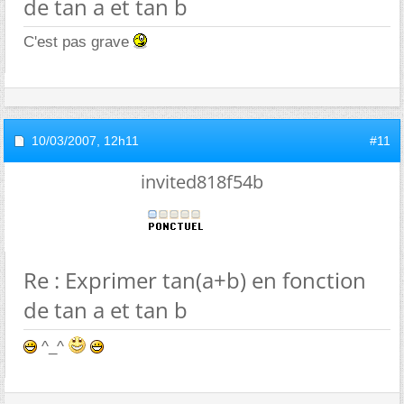
de tan a et tan b
C'est pas grave
10/03/2007,
12h11
#11
invited818f54b
Re : Exprimer tan(a+b) en fonction
de tan a et tan b
^_^