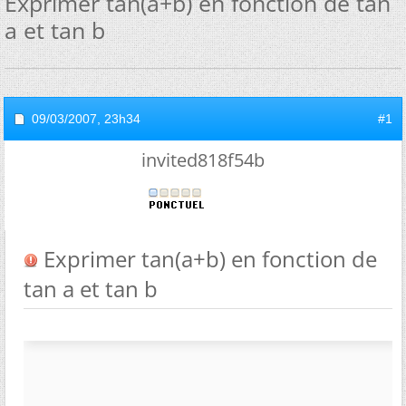
Exprimer tan(a+b) en fonction de tan
a et tan b
09/03/2007,
23h34
#1
invited818f54b
Exprimer tan(a+b) en fonction de
tan a et tan b