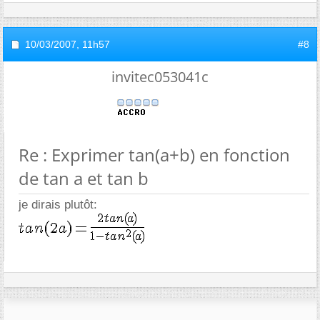
10/03/2007,
11h57
#8
invitec053041c
Re : Exprimer tan(a+b) en fonction
de tan a et tan b
je dirais plutôt: