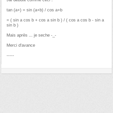
tan (a+) = sin (a+b) / cos a+b
= ( sin a cos b + cos a sin b ) / ( cos a cos b - sin a
sin b )
Mais après ... je seche -_-
Merci d'avance
-----