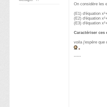
On considère les 
(E1) d'équation x
(E2) d'équation x
(E3) d'équation x
Caractériser ces
voila j'espère que
-----