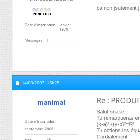
ba non jsutement j
Date d'inscription
janvier
1970
Messages
11
14/03/2007,
15h25
Re : PRODUIT
manimal
Salut snake
Tu remarqueras en 
Date d'inscription
(x-a)²+(y-b)²=R²
septembre 2006
Tu obtiens les équ
Cordialement
ge
48