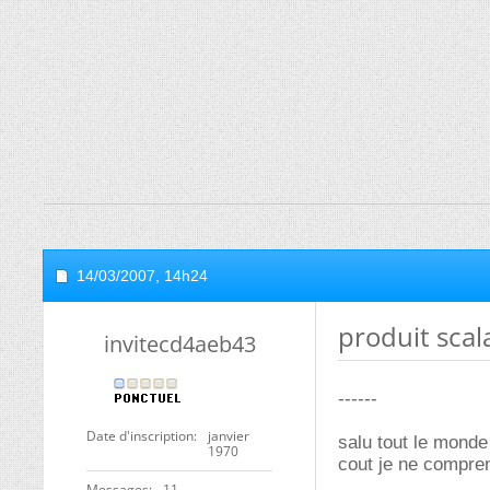
14/03/2007,
14h24
produit scal
invitecd4aeb43
------
Date d'inscription
janvier
salu tout le monde
1970
cout je ne compren
Messages
11