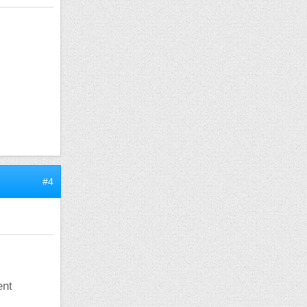
#4
ent