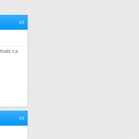
#2
(mais ca
#3