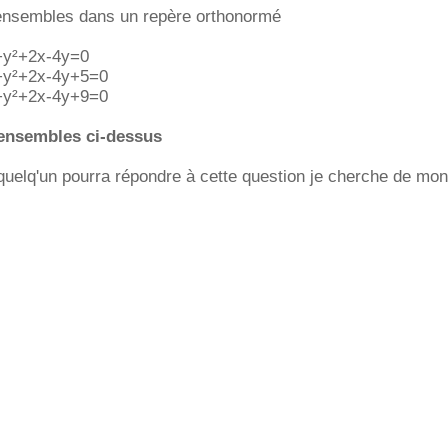
ensembles dans un repère orthonormé
²+y²+2x-4y=0
²+y²+2x-4y+5=0
²+y²+2x-4y+9=0
 ensembles ci-dessus
 quelq'un pourra répondre à cette question je cherche de mon 