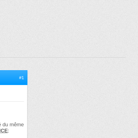
#1
ncé du même
NCE
: