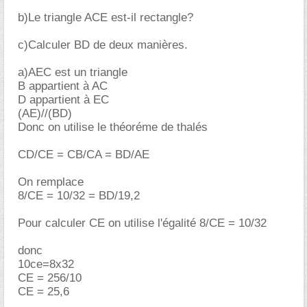
b)Le triangle ACE est-il rectangle?
c)Calculer BD de deux manières.
a)AEC est un triangle
B appartient à AC
D appartient à EC
(AE)//(BD)
Donc on utilise le théoréme de thalés
CD/CE = CB/CA = BD/AE
On remplace
8/CE = 10/32 = BD/19,2
Pour calculer CE on utilise l'égalité 8/CE = 10/32
donc
10ce=8x32
CE = 256/10
CE = 25,6