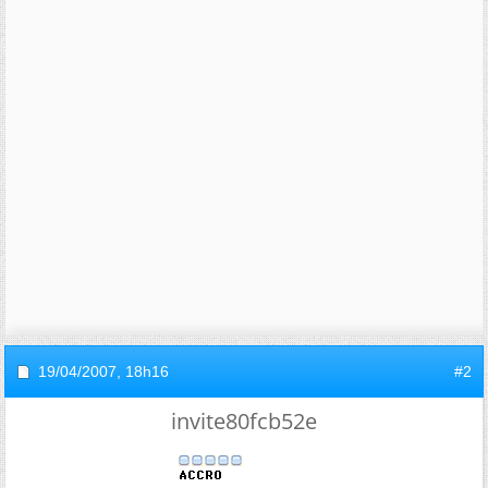
19/04/2007,
18h16
#2
invite80fcb52e