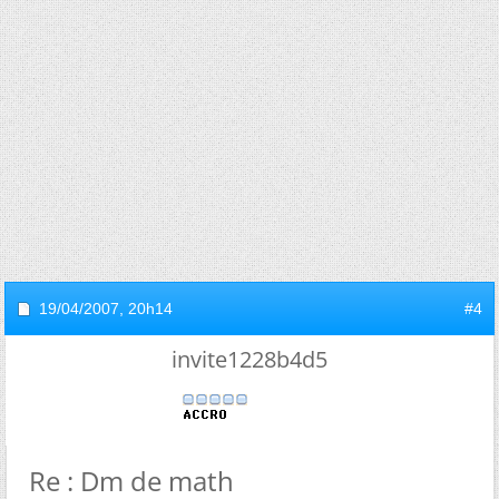
19/04/2007,
20h14
#4
invite1228b4d5
Re : Dm de math