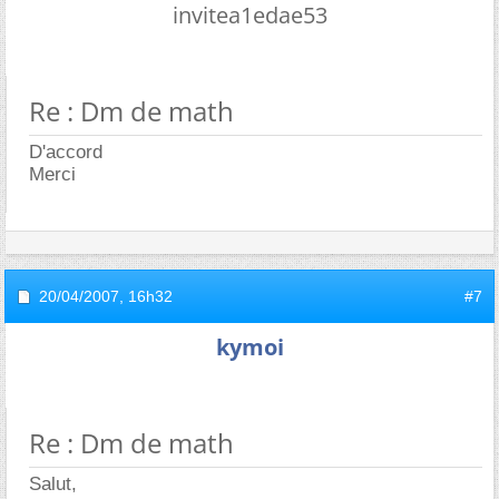
invitea1edae53
Re : Dm de math
D'accord
Merci
20/04/2007,
16h32
#7
kymoi
Re : Dm de math
Salut,