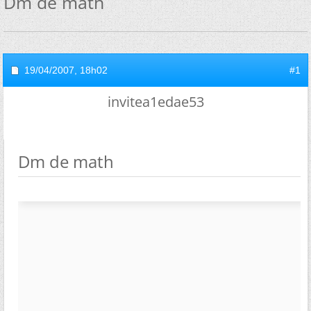
Dm de math
19/04/2007,
18h02
#1
invitea1edae53
Dm de math