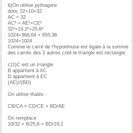
b)On utilise pythagore
donc 22+10=32
AC = 32
AC² = AE²+CE²
32²=19,2²+25,6²
1024=368,64 + 655,36
1024=1024
Comme le carré de l'hypoténuse est égale à la somme
des carrés des 2 autres coté le triangle est rectangle.
c)1)C est un triangle
B appartient à AC
D appartient à EC
(AE)//(BD)
On utilise thalés :
CB/CA = CD/CE = BD/AE
On remplace
10/32 = 8/25,6 = BD/19,2