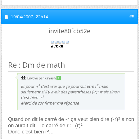
19/04/2007,
22h14
#5
invite80fcb52e
Re : Dm de math
Envoyé par
kayash
Et pour -r² c'est vrai que ça pourrait être r² mais
seulement si il y avait des parenthéses (-r)² mais sinon
c'est bien -r²
Merci de confirmer ma réponse
Quand on dit le carré de -r ça veut bien dire (-r)² sinon
on aurait dit - le carré de r : -(r)²
Donc c'est bien r²...