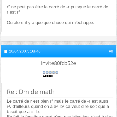
r² ne peut pas être la carré de -r puisque le carré de
r est r²
Ou alors il y a quelque chose qui m'échappe.
20/04/2007,
16h46
#8
invite80fcb52e
Re : Dm de math
Le carré de r est bien r² mais le carré de -r est aussi
r², d'ailleurs quand on a a²=b² ça veut dire soit que a =
b soit que a = -b.
En fait la fonction carré n'est pas bijective, c'est à dire