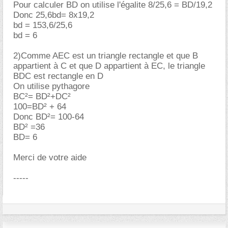
Pour calculer BD on utilise l'égalite 8/25,6 = BD/19,2
Donc 25,6bd= 8x19,2
bd = 153,6/25,6
bd = 6
2)Comme AEC est un triangle rectangle et que B
appartient à C et que D appartient à EC, le triangle
BDC est rectangle en D
On utilise pythagore
BC²= BD²+DC²
100=BD² + 64
Donc BD²= 100-64
BD² =36
BD= 6
Merci de votre aide
-----