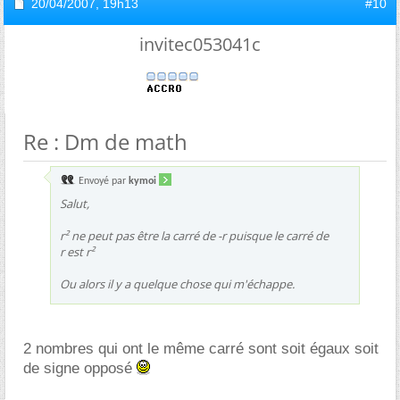
20/04/2007,
19h13
#10
invitec053041c
Re : Dm de math
Envoyé par
kymoi
Salut,
r² ne peut pas être la carré de -r puisque le carré de
r est r²
Ou alors il y a quelque chose qui m'échappe.
2 nombres qui ont le même carré sont soit égaux soit
de signe opposé